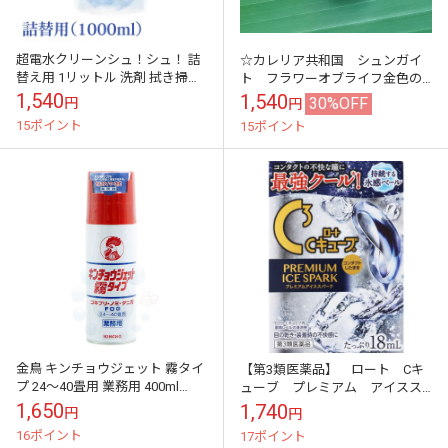
超電水クリーンシュ！シュ！ 詰
☆カレリア共和国 シュンガイ
替え用 1リットル 洗剤 拭き掃除
ト フラワーオブライフ金色の
油汚れ 電解アルカリイオン水 ク
シール付き☆彡
1,540
1,540
30%OFF
円
円
リーンシュシュ パソコン おも
15ポイント
15ポイント
ち...
金鳥 キンチョウジェット 霧タイ
【第3類医薬品】 ロート Cキ
プ 24～40畳用 業務用 400ml
ューブ プレミアム アイスス
【第2類医薬品】 殺虫剤 屋内塵
パーク (18ml) 2個 【ロー
1,650
1,740
円
円
性ダニ類 イエダニ ゴキブ...
トCキューブ】
16ポイント
17ポイント