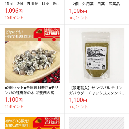
15ml 2個 外用薬 目薬 医
2個 外用薬 目薬 医薬品
薬品 医薬部外品
医薬部外品
1,096
1,096
円
円
10ポイント
10ポイント
■2個セット■全国送料無料■モリ
【限定輸入】ザンジバル モリン
ンガの種奇跡の木 栄養価の高い
ガパウダーチャック式スタンド
スーパーフード
パック50g奇跡の木 栄養価の高
1,100
1,100
円
円
いスーパーフード温活
11ポイント
11ポイント