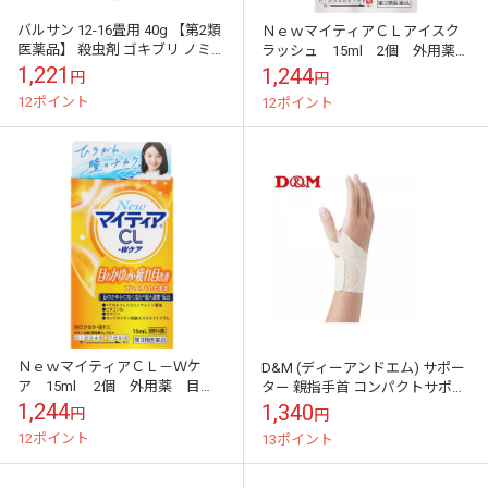
バルサン 12-16畳用 40g 【第2類
ＮｅｗマイティアＣＬアイスク
医薬品】 殺虫剤 ゴキブリ ノミ
ラッシュ 15ml 2個 外用薬
イエダニ トコジラミ 屋内塵性ダ
目薬 医薬品 医薬部外品
1,221
1,244
円
円
ニ類 ハエ成虫 蚊成虫
12ポイント
12ポイント
ＮｅｗマイティアＣＬ－Ｗケ
D&M (ディーアンドエム) サポー
ア 15ml 2個 外用薬 目
ター 親指手首 コンパクトサポー
薬 医薬品 医薬部外品
ター 左右兼用 M ベージュ 医
1,244
1,340
円
円
療用品
12ポイント
13ポイント