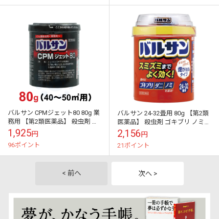
バルサン CPMジェット80 80g 業
バルサン 24-32畳用 80g 【第2類
務用 【第2類医薬品】 殺虫剤 ゴ
医薬品】 殺虫剤 ゴキブリ ノミ
キブリ ダニ ノミ トコジラミ 駆
イエダニ トコジラミ 屋内塵性ダ
1,925
2,156
円
円
除 退治
ニ類 ハエ成虫 蚊成虫
96ポイント
21ポイント
< 前へ
次へ >