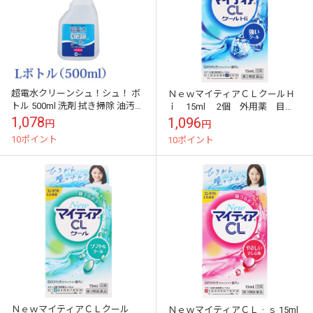
超電水クリーンシュ！シュ！ ボ
ＮｅｗマイティアＣＬクールＨ
トル 500ml 洗剤 拭き掃除 油汚れ
ｉ 15ml 2個 外用薬 目
電解アルカリイオン水 クリーン
薬 医薬品 医薬部外品
1,078
1,096
円
円
シュシュ パソコン おもちゃ...
10ポイント
10ポイント
ＮｅｗマイティアＣＬクール
ＮｅｗマイティアＣＬ‐ｓ 15ml