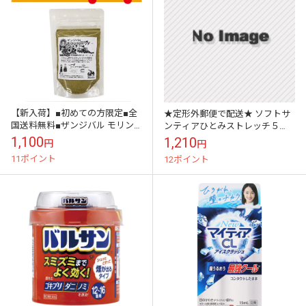
【新入荷】■初めての方限定■全
★定形外郵便で配送★ ソフトサ
国送料無料■ザンジバル モリン
ンティアひとみストレッチ５
ガパウダーチャック式スタンド
mL×４本(赤）【第3類医薬品】
1,100
1,210
円
円
パック50g奇跡の木 栄養価の高
11ポイント
12ポイント
いスーパー...