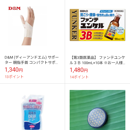
D&M (ディーアンドエム) サポー
【第3類医薬品】 ファンテユンケ
ター 親指手首 コンパクトサポー
ル３Ｂ 100mL×10本 ※お一人様1
ター 左右兼用 L ベージュ 医
0個までとさせて頂きます
1,340
1,480
円
円
療用品
13ポイント
14ポイント