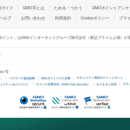
用ガイド
GMO IDとは
ためる・つかう
GMOポイントアンケ
ヘルプ
お問い合わせ
利用規約
Cookieポリシー
プラ
GMOポイント」はGMOインターネットグループ株式会社（東証プライム上場）
ついて
セキュリティ相談AIチャットボット
4」
パスワード漏洩診断
Webサイトリスク診断
セキ
ュリティ byイエラエ）
サイバー攻撃対策（GMO Flatt Security）
なりすまし対策