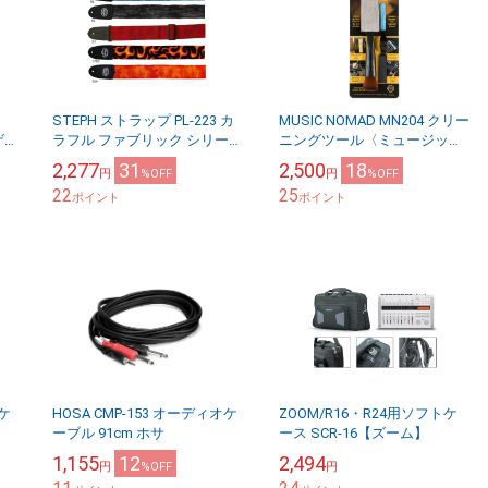
STEPH ストラップ PL-223 カ
MUSIC NOMAD MN204 クリー
ゲ
ラフル ファブリック シリーズ
ニングツール〈ミュージック
〈ステフ〉
ノマド〉
2,277
31
2,500
18
円
%OFF
円
%OFF
22
25
ポイント
ポイント
オケ
HOSA CMP-153 オーディオケ
ZOOM/R16・R24用ソフトケ
ーブル 91cm ホサ
ース SCR-16【ズーム】
1,155
12
2,494
円
%OFF
円