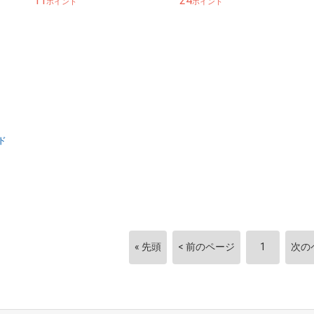
11
24
ポイント
ポイント
ド
ダー
« 先頭
< 前のページ
1
次の