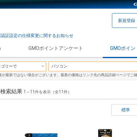
新規登録
階認証設定の仕様変更に関するお知らせ
う
GMOポイントアンケート
GMOポイン
格が最新ではない場合がございます。最新の価格はリンク先の商品詳細ページでご
の検索結果
1
11
11
～
件を表示（全
件）
標準