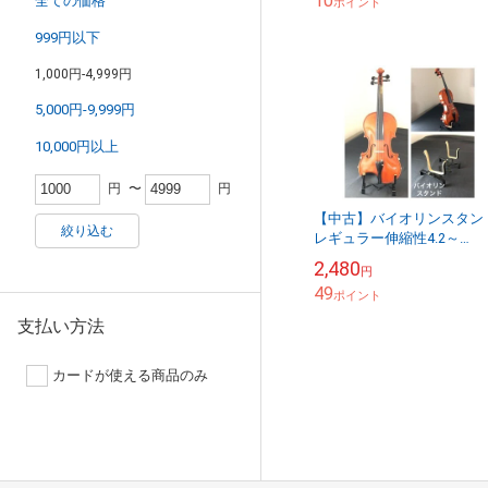
10
全ての価格
ポイント
999円以下
1,000円-4,999円
5,000円-9,999円
10,000円以上
円
〜
円
【中古】バイオリンスタン
絞り込む
レギュラー伸縮性4.2～
18cm×13.5cm 左右ホル
2,480
円
幅7cm5cm
49
ポイント
支払い方法
カードが使える商品のみ