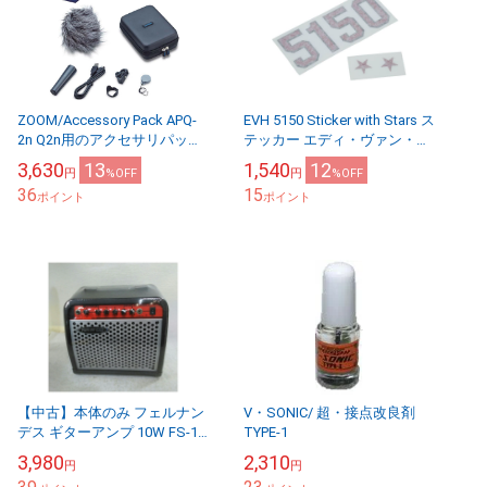
ZOOM/Accessory Pack APQ-
EVH 5150 Sticker with Stars ス
2n Q2n用のアクセサリパッケ
テッカー エディ・ヴァン・ヘ
ージ【ズーム】
イレン
3,630
13
1,540
12
円
%OFF
円
%OFF
36
15
ポイント
ポイント
【中古】本体のみ フェルナン
V・SONIC/ 超・接点改良剤
デス ギターアンプ 10W FS-10
TYPE-1
ブラック系
3,980
2,310
円
円