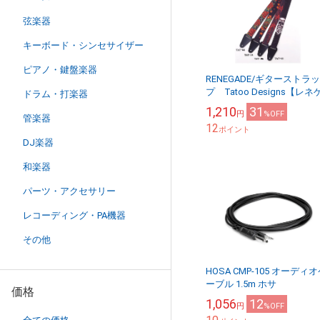
弦楽器
キーボード・シンセサイザー
ピアノ・鍵盤楽器
RENEGADE/ギターストラッ
プ Tatoo Designs【レネ
ドラム・打楽器
ード】
1,210
31
円
%OFF
管楽器
12
ポイント
DJ楽器
和楽器
パーツ・アクセサリー
レコーディング・PA機器
その他
HOSA CMP-105 オーディ
ーブル 1.5m ホサ
価格
1,056
12
円
%OFF