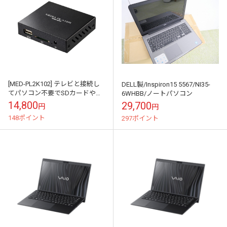
[MED-PL2K102] テレビと接続し
DELL製/Inspiron15 5567/NI35-
てパソコン不要でSDカードや
6WHBB/ノートパソコン
USBメモリのデータを再生でき
14,800
29,700
円
円
るメディアプレーヤー
148ポイント
297ポイント