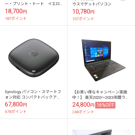
ー・プリント・トート イエロ
ウスでゲットパソコン
ー＆グレー レディスＰＣバッ
18,700
10,780
円
円
グ
187ポイント
107ポイント
Synology パソコン・スマートフ
【お買い得なキャンペーン実施
ォン対応 コンパクトバックアッ
中！】 楽天2020～2023年間ラン
プハブ BeeDrive 2TB｜BDS70-2T
キング連続1位！ ノートパソコン
67,800
24,800
16%OFF
円
円
中古 パソコン メモリ 8GB...
678ポイント
248ポイント