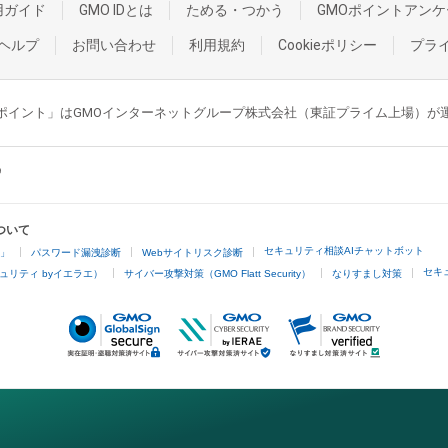
用ガイド
GMO IDとは
ためる・つかう
GMOポイントアンケ
ヘルプ
お問い合わせ
利用規約
Cookieポリシー
プラ
GMOポイント」はGMOインターネットグループ株式会社（東証プライム上場）
ついて
セキュリティ相談AIチャットボット
4」
パスワード漏洩診断
Webサイトリスク診断
セキ
ュリティ byイエラエ）
サイバー攻撃対策（GMO Flatt Security）
なりすまし対策