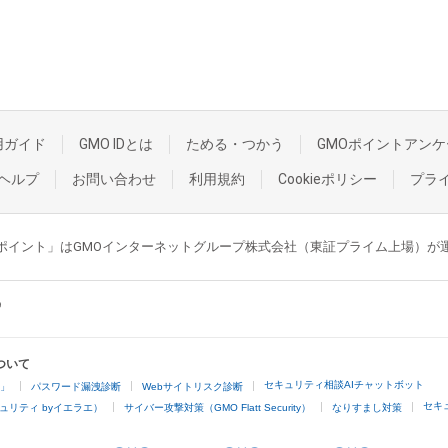
用ガイド
GMO IDとは
ためる・つかう
GMOポイントアンケ
ヘルプ
お問い合わせ
利用規約
Cookieポリシー
プラ
GMOポイント」はGMOインターネットグループ株式会社（東証プライム上場）
ついて
セキュリティ相談AIチャットボット
4」
パスワード漏洩診断
Webサイトリスク診断
セキ
ュリティ byイエラエ）
サイバー攻撃対策（GMO Flatt Security）
なりすまし対策