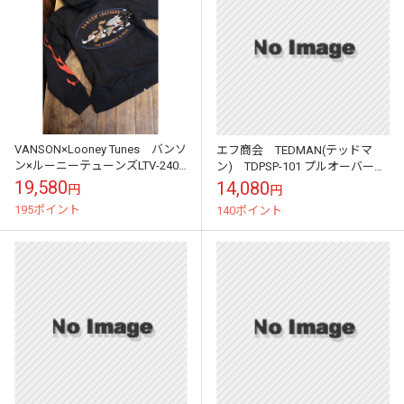
VANSON×Looney Tunes バンソ
エフ商会 TEDMAN(テッドマ
ン×ルーニーテューンズLTV-2403
ン) TDPSP-101 プルオーバーパ
裏毛フロントZipパーカー コヨ
ーカー アッシュ
19,580
14,080
円
円
ーテ ロード...
195ポイント
140ポイント