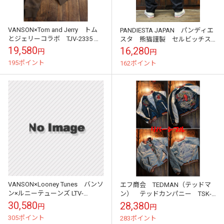
VANSON×Tom and Jerry トム
PANDIESTA JAPAN パンディエ
とジェリーコラボ TJV-2335 刺
スタ 熊猫謹製 セルビッチス
繍 起毛ボンディングフロント
トレッチデニム
19,580
16,280
円
円
Zipパーカー ア...
195ポイント
162ポイント
VANSON×Looney Tunes バンソ
エフ商会 TEDMAN（テッドマ
ン×ルニーテューンズ LTV-
ン） テッドカンパニー TSK-
2003 リバーシブルレーヨンス
057 リバーシブルスカジャン
30,580
28,380
円
円
カジャン 刺繍
ブルークリーン/サックス
305ポイント
283ポイント