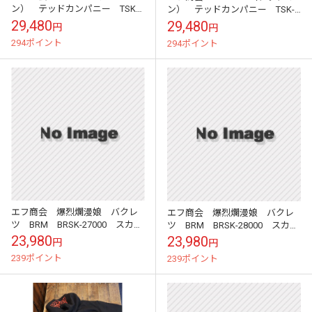
ン） テッドカンパニー TSK-
ン） テッドカンパニー TSK-
058 リバーシブルスカジャン
058 リバーシブルスカジャン
29,480
29,480
円
円
ゴールド/ブラック
ネイビー/サックス
294ポイント
294ポイント
エフ商会 爆烈爛漫娘 バクレ
エフ商会 爆烈爛漫娘 バクレ
ツ BRM BRSK-27000 スカジ
ツ BRM BRSK-28000 スカジ
ャン タイガー
ャン 鷹 竜
23,980
23,980
円
円
239ポイント
239ポイント