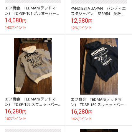
エフ商会 TEDMAN(テッドマ
PANDIESTA JAPAN パンディエ
ン) TDPSP-101 プルオーバーパ
スタジャパン 533954 配色切
ーカー ネイビー
替ミリタリープルパーカー ベ
14,080
12,980
円
円
ージュ
140ポイント
129ポイント
エフ商会 TEDMAN(テッドマ
エフ商会 TEDMAN(テッドマ
ン) TDSP-159 スウェットパー
ン) TDSP-159 スウェットパー
カー アッシュ/ホワイト
カー ブラック
16,280
16,280
円
円
162ポイント
162ポイント