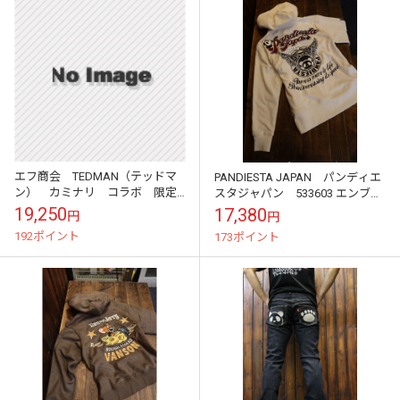
エフ商会 TEDMAN（テッドマ
PANDIESTA JAPAN パンディエ
ン） カミナリ コラボ 限定
スタジャパン 533603 エンブレ
50本 TDKBC-100S 12.5ozデニ
ムロゴ フェイクスウェードパ
19,250
17,380
円
円
ム生地（赤耳ストレー...
ーカー オフホワイト
192ポイント
173ポイント