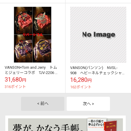
VANSON×Tom and Jerry トム
VANSON(バンソン) NVSL-
とジェリーコラボ TJV-2206 リ
908 ヘビーネルチェックシャツ
バーシブルスカジャン 刺繍
チャコール（パッチワーク無
31,680
16,280
円
円
し）
316ポイント
162ポイント
< 前へ
次へ >