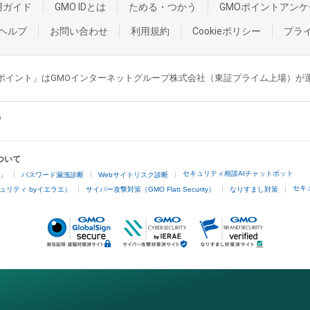
用ガイド
GMO IDとは
ためる・つかう
GMOポイントアンケ
ヘルプ
お問い合わせ
利用規約
Cookieポリシー
プラ
GMOポイント」はGMOインターネットグループ株式会社（東証プライム上場）
ついて
セキュリティ相談AIチャットボット
4」
パスワード漏洩診断
Webサイトリスク診断
セキ
ュリティ byイエラエ）
サイバー攻撃対策（GMO Flatt Security）
なりすまし対策