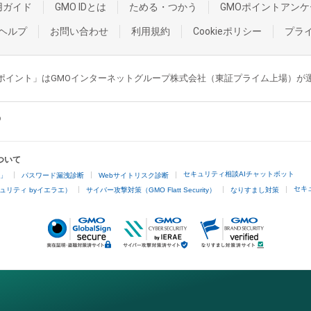
用ガイド
GMO IDとは
ためる・つかう
GMOポイントアンケ
ヘルプ
お問い合わせ
利用規約
Cookieポリシー
プラ
GMOポイント」はGMOインターネットグループ株式会社（東証プライム上場）
ついて
セキュリティ相談AIチャットボット
4」
パスワード漏洩診断
Webサイトリスク診断
セキ
ュリティ byイエラエ）
サイバー攻撃対策（GMO Flatt Security）
なりすまし対策