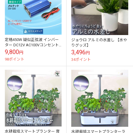
定格450W 疑似正弦波 インバー
ジョウロ アルミの水差し 【水や
ター DC12V AC100Vコンセント
りグッズ】
2口 USB 1口 2.4A メルテック
9,800
3,496
円
円
Meltec...
98ポイント
34ポイント
水耕栽培スマートプランター 育
水耕栽培スマートプランターラ