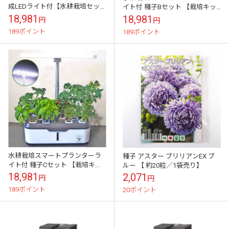
成LEDライト付【水耕栽培セッ
イト付 種子Bセット 【栽培キッ
ト】
ト】
18,981
18,981
円
円
189ポイント
189ポイント
水耕栽培スマートプランターラ
種子 アスター ブリリアンEX ブ
イト付 種子Cセット 【栽培キッ
ルー 【 約20粒／1袋売り】
ト】
18,981
2,071
円
円
189ポイント
20ポイント