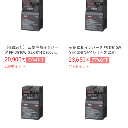
（在庫あり） 三菱 単相インバー
三菱 単相インバータ FR-D810W-
タ FR-D810W-0.2K-014 D800シリ
0.4K-025 D800シリーズ 単相
ーズ 単相100V入力 0.2kW (三相
100V入力 0.4kW (三相モーター制
20,900
23,650
77%OFF
77%OFF
円
円
モー...
御用) ...
209ポイント
236ポイント