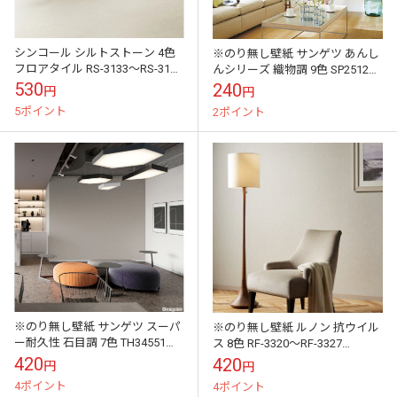
シンコール シルトストーン 4色
※のり無し壁紙 サンゲツ あんし
フロアタイル RS-3133～RS-3137
んシリーズ 織物調 9色 SP2512～
マットネラ2025-2028 1ケース20
SP2520 SP 2025-2027 （購入単
530
240
円
円
枚入り（...
位：m） ...
5ポイント
2ポイント
※のり無し壁紙 サンゲツ スーパ
※のり無し壁紙 ルノン 抗ウイル
ー耐久性 石目調 7色 TH34551～
ス 8色 RF-3320～RF-3327
TH34557 FAITH（フェイス）
FRESH（フレッシュ） 2025-
420
420
円
円
2025-2028...
2028 （購入単位...
4ポイント
4ポイント