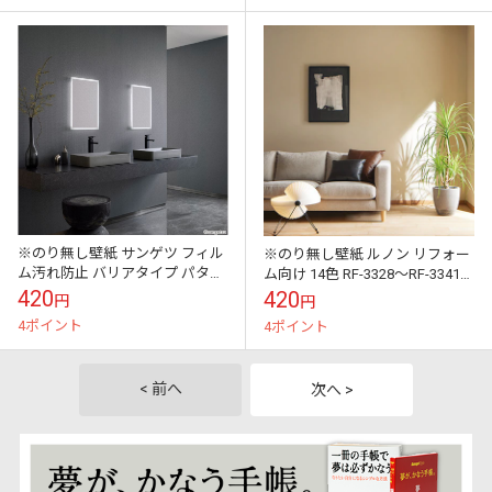
※のり無し壁紙 サンゲツ フィル
※のり無し壁紙 ルノン リフォー
ム汚れ防止 バリアタイプ パター
ム向け 14色 RF-3328～RF-3341
ン 9色 TH34461～TH34469
FRESH（フレッシュ） 2025-
420
420
円
円
FAITH（フェイス） ...
2028 （購...
4ポイント
4ポイント
< 前へ
次へ >