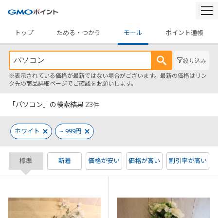
togg
navi
トップ
ためる・つかう
モール
ポイント通帳
絞り込み
※表示されている価格が最新ではない場合がございます。最新の価格はリン
ク先の商品詳細ページでご確認をお願いします。
「パソコン」の検索結果
23
件
ホワイト
~ 999円
標準
新着
価格が安い
価格が高い
割引率が高い