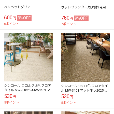
ベルベットダリア
ウッドプランター角ダ鉢3号用
600
780
9%OFF
9%OFF
円
円
6ポイント
7ポイント
シンコール ラコルク 2色 フロア
シンコール OSB 1色 フロアタイ
タイル MW-3102～MW-3103 マ
ル MW-3101 マットネラ2025-
ットネラ2025-2028 1ケース20枚
2028 1ケース20枚入り（販売単
530
530
円
円
入り（販売単...
位：枚）
5ポイント
5ポイント