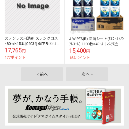
ステンレス用洗剤 ステングロス
J-WIPES(R) 除菌シート(ｱﾙｺｰﾙ/ﾉﾝ
480ml×15本 [04034] 弱アルカリ
ｱﾙｺｰﾙ) 1100枚×4ﾛｰﾙ｜株式会社
性 つや出し スチール 真鍮 無り
シナジー
17,765
15,400
円
円
ん 【送料無料】
177ポイント
154ポイント
< 前へ
次へ >