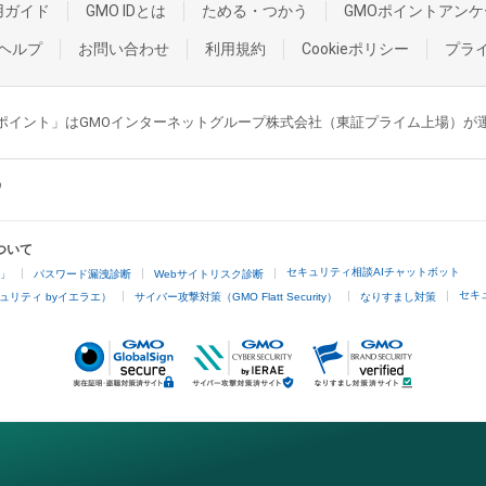
用ガイド
GMO IDとは
ためる・つかう
GMOポイントアンケ
ヘルプ
お問い合わせ
利用規約
Cookieポリシー
プラ
GMOポイント」はGMOインターネットグループ株式会社（東証プライム上場）
ついて
セキュリティ相談AIチャットボット
4」
パスワード漏洩診断
Webサイトリスク診断
セキ
ュリティ byイエラエ）
サイバー攻撃対策（GMO Flatt Security）
なりすまし対策