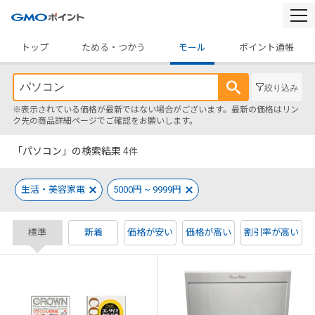
togg
navi
トップ
ためる・つかう
モール
ポイント通帳
絞り込み
※表示されている価格が最新ではない場合がございます。最新の価格はリン
ク先の商品詳細ページでご確認をお願いします。
「パソコン」の検索結果
4
件
生活・美容家電
5000円 ~ 9999円
標準
新着
価格が安い
価格が高い
割引率が高い