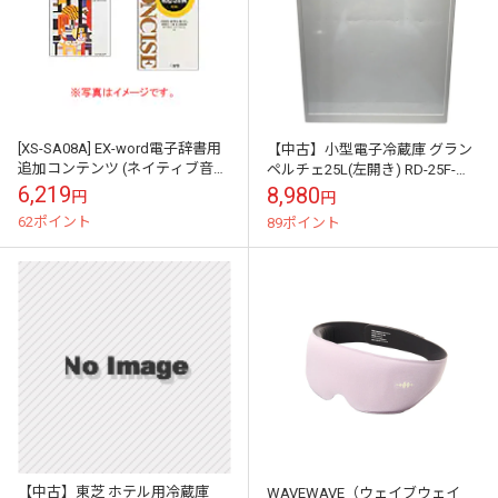
[XS-SA08A] EX-word電子辞書用
【中古】小型電子冷蔵庫 グラン
追加コンテンツ (ネイティブ音声
ペルチェ25L(左開き) RD-25F-
収録版) クラウン仏和辞典(第5
LW2 2016年 中で5度まで冷え
6,219
8,980
円
円
版) コンサイス和仏...
ました
62ポイント
89ポイント
【中古】東芝 ホテル用冷蔵庫
WAVEWAVE（ウェイブウェイ