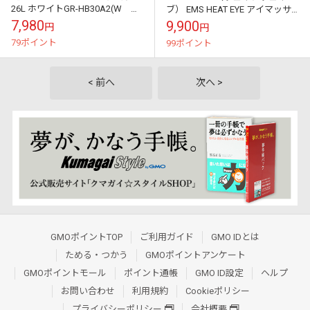
26L ホワイトGR-HB30A2(W イ
ブ） EMS HEAT EYE アイマッサ
ンバーターコンプレッサー 左
ージャー アイウォーマー 睡眠 ア
7,980
9,900
円
円
右開き付け替えOK
イマッサージ アイ...
79ポイント
99ポイント
< 前へ
次へ >
GMOポイントTOP
ご利用ガイド
GMO IDとは
ためる・つかう
GMOポイントアンケート
GMOポイントモール
ポイント通帳
GMO ID設定
ヘルプ
お問い合わせ
利用規約
Cookieポリシー
プライバシーポリシー
会社概要