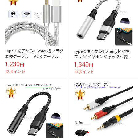
Type-C端子から3.5mm3極プラグ
Type-C端子から3.5mm(3極/4極
変換ケーブル AUX ケーブル
プラグ)イヤホンジャックへ変換
1.0m シルバー ストレートケーブ
するアダプター ストレートケ
1,230
1,340
円
円
ル 送料無料【メー...
ーブル 11cm シルバー ...
12ポイント
13ポイント