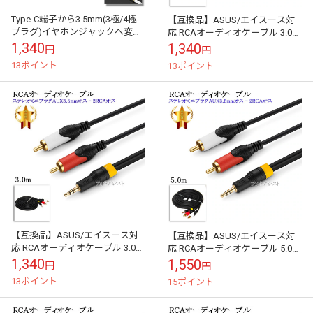
Type-C端子から3.5mm(3極/4極
【互換品】ASUS/エイスース対
プラグ)イヤホンジャックへ変換
応 RCAオーディオケーブル 3.0m
するアダプター ストレートケ
(ステレオミニプラグAUX3.5mm
1,340
1,340
円
円
ーブル 11cm ブラック ...
オス - 2RCAオス...
13ポイント
13ポイント
【互換品】ASUS/エイスース対
【互換品】ASUS/エイスース対
応 RCAオーディオケーブル 3.0m
応 RCAオーディオケーブル 5.0m
(ステレオミニプラグAUX3.5mm
(ステレオミニプラグAUX3.5mm
1,340
1,550
円
円
オス - 2RCAオス...
オス - 2RCAオス...
13ポイント
15ポイント