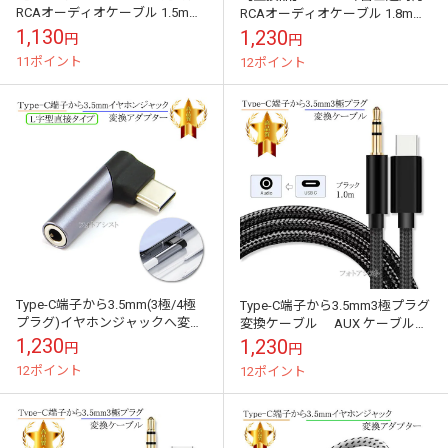
RCAオーディオケーブル 1.5m
RCAオーディオケーブル 1.8m
(ステレオミニプラグAUX3.5mm
(ステレオミニプラグAUX3.5mm
1,130
1,230
円
円
オス - 2RCAオス...
オス - 2RCAオス...
11ポイント
12ポイント
Type-C端子から3.5mm(3極/4極
Type-C端子から3.5mm3極プラグ
プラグ)イヤホンジャックへ変換
変換ケーブル AUX ケーブル
するアダプター L字型直結タ
1.0m ブラック ストレートケーブ
1,230
1,230
円
円
イプ ブラック/シルバー ...
ル 送料無料【メー...
12ポイント
12ポイント