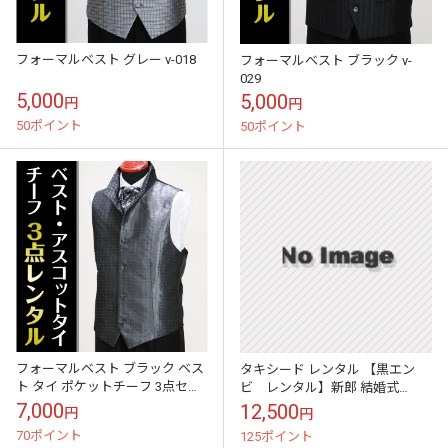
フォーマルベスト グレー v-018
フォーマルベスト ブラック v-
029
5,000
5,000
円
円
50ポイント
50ポイント
フォーマルベスト ブラック ベス
タキシード レンタル 【黒エン
ト タイ ポケットチーフ 3点セッ
ビ レンタル】新郎 結婚式
ト v-103-3set
nt001
7,000
12,500
円
円
70ポイント
125ポイント