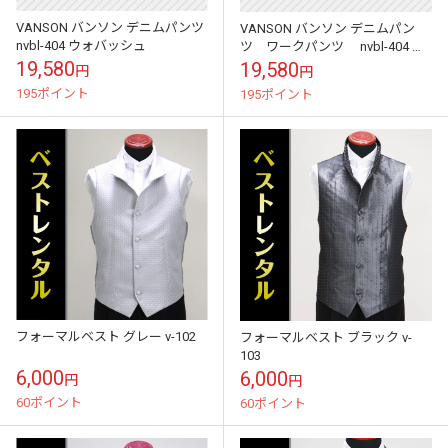
VANSON バンソン デニムパンツ
VANSON バンソン デニムパン
nvbl-404 ウォバッシュ
ツ ワークパンツ nvbl-404
ボーダー
19,580
19,580
円
円
195ポイント
195ポイント
フォーマルベスト グレー v-102
フォーマルベスト ブラック v-
103
6,000
6,000
円
円
60ポイント
60ポイント