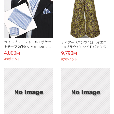
ライトブルー ストール・ポケッ
ティアードパンツ 122（イエロ
トチーフ 2点セット s-mizuiro-
ー×ブラウン）ワイドパンツ ジェ
che
ンダーレスファッション
4,000
9,790
円
円
40ポイント
97ポイント