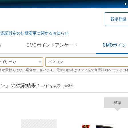
新規登録
階認証設定の仕様変更に関するお知らせ
う
GMOポイントアンケート
GMOポイン
格が最新ではない場合がございます。最新の価格はリンク先の商品詳細ページでご
ソコン」の検索結果
1
3
3
～
件を表示（全
件）
標準