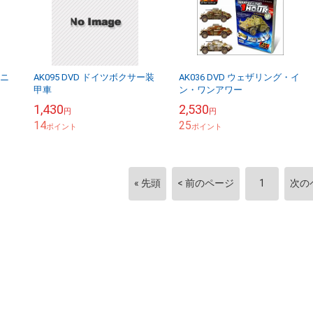
クニ
AK095 DVD ドイツボクサー装
AK036 DVD ウェザリング・イ
甲車
ン・ワンアワー
1,430
2,530
円
円
14
25
ポイント
ポイント
« 先頭
< 前のページ
1
次の