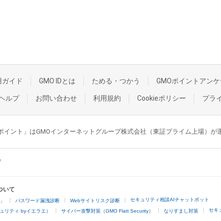
用ガイド
GMO IDとは
ためる・つかう
GMOポイントアンケ
ヘルプ
お問い合わせ
利用規約
Cookieポリシー
プラ
GMOポイント」はGMOインターネットグループ株式会社（東証プライム上場）
ついて
セキュリティ相談AIチャットボット
4」
パスワード漏洩診断
Webサイトリスク診断
セキ
ュリティ byイエラエ）
サイバー攻撃対策（GMO Flatt Security）
なりすまし対策