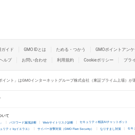
用ガイド
GMO IDとは
ためる・つかう
GMOポイントアンケ
ヘルプ
お問い合わせ
利用規約
Cookieポリシー
プラ
GMOポイント」はGMOインターネットグループ株式会社（東証プライム上場）
ついて
セキュリティ相談AIチャットボット
4」
パスワード漏洩診断
Webサイトリスク診断
セキ
ュリティ byイエラエ）
サイバー攻撃対策（GMO Flatt Security）
なりすまし対策