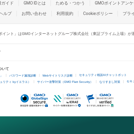
用ガイド
GMO IDとは
ためる・つかう
GMOポイントアンケ
ヘルプ
お問い合わせ
利用規約
Cookieポリシー
プラ
GMOポイント」はGMOインターネットグループ株式会社（東証プライム上場）
ついて
セキュリティ相談AIチャットボット
4」
パスワード漏洩診断
Webサイトリスク診断
セキ
ュリティ byイエラエ）
サイバー攻撃対策（GMO Flatt Security）
なりすまし対策