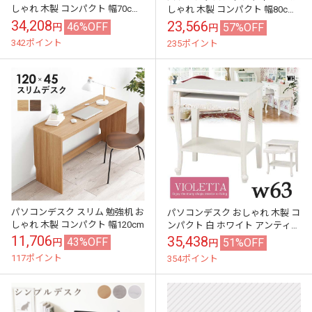
しゃれ 木製 コンパクト 幅70cm
しゃれ 木製 コンパクト 幅80cm
姫系
姫系
34,208
23,566
46%OFF
57%OFF
円
円
342ポイント
235ポイント
パソコンデスク スリム 勉強机 お
パソコンデスク おしゃれ 木製 コ
しゃれ 木製 コンパクト 幅120cm
ンパクト 白 ホワイト アンティー
ク
11,706
35,438
43%OFF
51%OFF
円
円
117ポイント
354ポイント