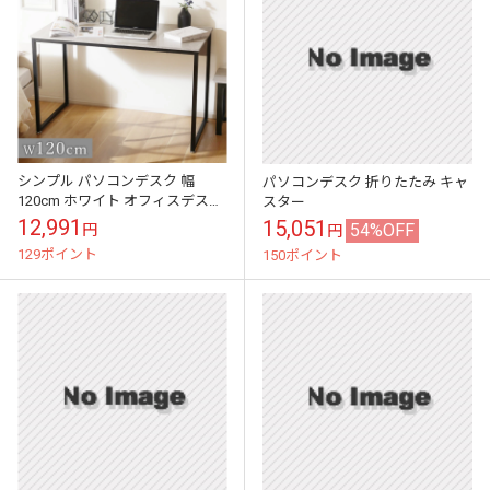
シンプル パソコンデスク 幅
パソコンデスク 折りたたみ キャ
120cm ホワイト オフィスデスク
スター
書斎机 作業台
12,991
15,051
54%OFF
円
円
129ポイント
150ポイント