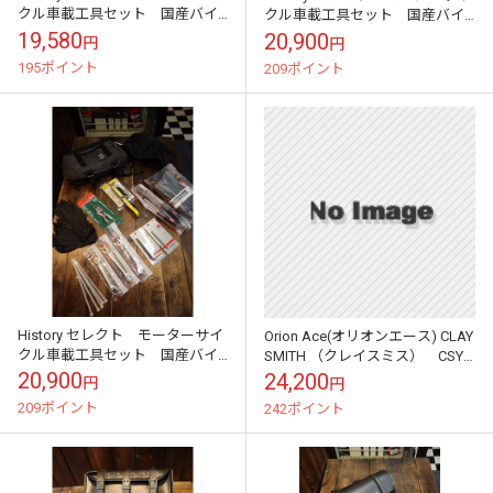
クル車載工具セット 国産バイ
クル車載工具セット 国産バイ
ク用 丸形ツールバッグ
ク用コットンツールバッグセッ
19,580
20,900
円
円
ト カーキ
195ポイント
209ポイント
History セレクト モーターサイ
Orion Ace(オリオンエース) CLAY
クル車載工具セット 国産バイ
SMITH （クレイスミス） CSY-
ク用コットンツールバッグセッ
8306 HOGMATE オーバーオー
20,900
24,200
円
円
ト ブラック
ル ツ...
209ポイント
242ポイント