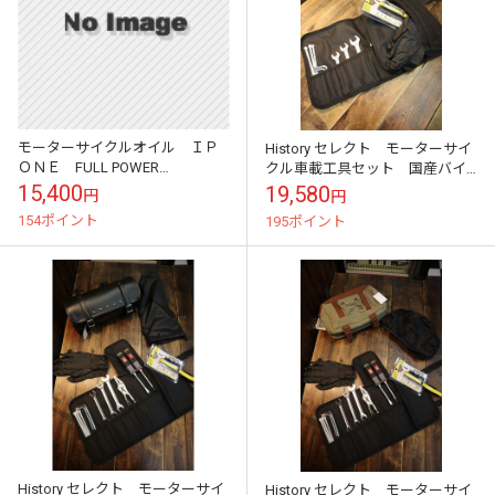
モーターサイクルオイル ＩＰ
History セレクト モーターサイ
ＯＮＥ FULL POWER
クル車載工具セット 国産バイ
KATANA 4サイクルエンジンオ
ク用
15,400
19,580
円
円
イル 4リットルボトル
154ポイント
195ポイント
History セレクト モーターサイ
History セレクト モーターサイ