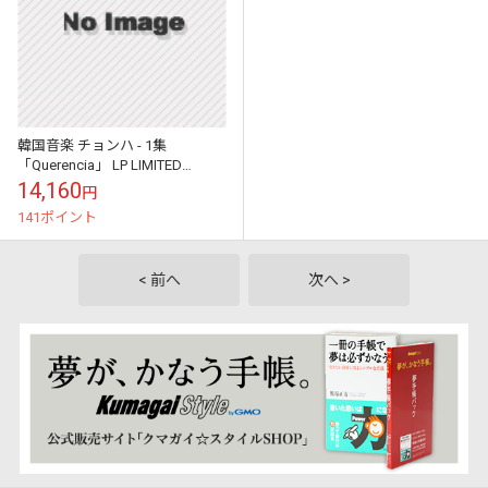
韓国音楽 チョンハ - 1集
「Querencia」 LP LIMITED
EDITION (2LP+歌詞ペーパー2枚
14,160
円
+ブックレッ...
141ポイント
< 前へ
次へ >