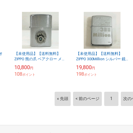
オ
【未使用品】【送料無料】
【未使用品】【送料無料】
ZIPPO 熊の爪 ベアクロー メタ
ZIPPO 300Million シルバー 鏡
付
ル貼り オイルライター 1999
面仕上げ オイルライター NL
10,800
19,800
円
円
送
年※メール便でお送りします
083/300 1996年※...
108
198
【代引き不可...
ポイント
ポイント
« 先頭
< 前のページ
1
次の