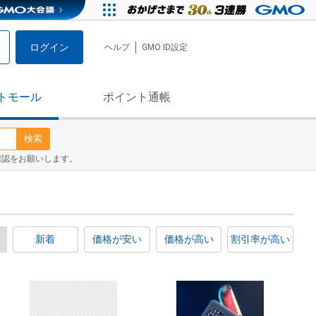
ログイン
ヘルプ
GMO ID設定
トモール
ポイント通帳
検索
確認をお願いします。
新着
価格が安い
価格が高い
割引率が高い