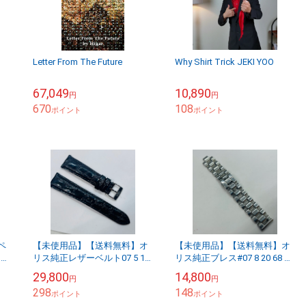
Letter From The Future
Why Shirt Trick JEKI YOO
67,049
10,890
円
円
670
108
ポイント
ポイント
ペ
【未使用品】【送料無料】オ
【未使用品】【送料無料】オ
 共
リス純正レザーベルト07 5 19
リス純正ブレス#07 8 20 68 ス
替
60 ビッグクラウンダイヤモ
テンレス レクタンギュラー3
29,800
14,800
円
円
り
ンド※メール便でお送りしま
列ブレス エンドリンク1個欠
298
148
す【代引き不可...
ポイント
品※メー...
ポイント