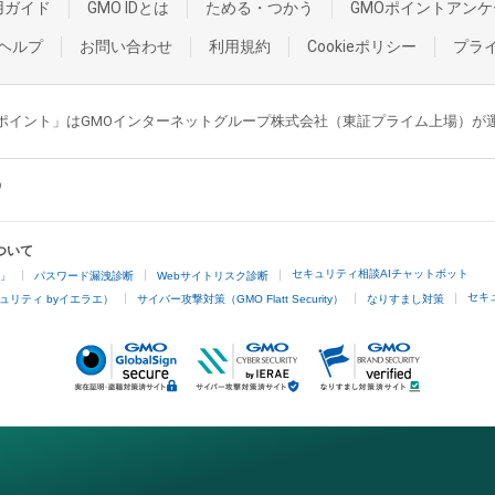
用ガイド
GMO IDとは
ためる・つかう
GMOポイントアンケ
ヘルプ
お問い合わせ
利用規約
Cookieポリシー
プラ
GMOポイント」はGMOインターネットグループ株式会社（東証プライム上場）
ついて
セキュリティ相談AIチャットボット
4」
パスワード漏洩診断
Webサイトリスク診断
セキ
ュリティ byイエラエ）
サイバー攻撃対策（GMO Flatt Security）
なりすまし対策