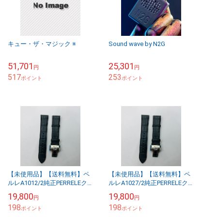
キュー・ザ・マジック ※
Sound wave by N2G
51,701
25,301
円
円
517
253
ポイント
ポイント
【未使用品】【送料無料】ペ
【未使用品】【送料無料】ペ
ルレA1012/2純正PERRELEク
ルレA1027/2純正PERRELEク
ロコ替えベルト※メール便で
ロコ替えベルト※メール便で
19,800
19,800
円
円
お送りします【代引き不可】
お送りします【代引き不可】
198
198
ポイント
ポイント