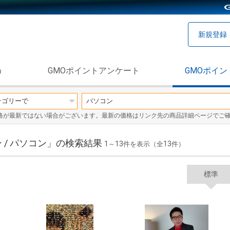
新規登録
う
GMOポイントアンケート
GMOポイン
格が最新ではない場合がございます。最新の価格はリンク先の商品詳細ページでご
 / パソコン」の検索結果
1
13
13
～
件を表示（全
件）
標準