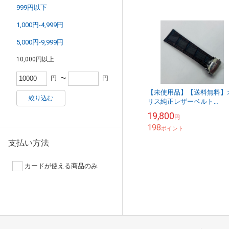
999円以下
1,000円-4,999円
5,000円-9,999円
10,000円以上
円
〜
円
【未使用品】【送料無料】
絞り込む
リス純正レザーベルト
0751980クロコ革バックル
19,800
円
き片側だけ※メール便でお
198
りします【代引き不可】
ポイント
支払い方法
カードが使える商品のみ