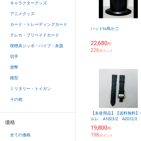
キャラクターグッズ
アニメグッズ
カード・トレーディングカード
ハットto鳥かご
テレカ・プリペイドカード
22,680
円
喫煙具ジッポ・パイプ・灰皿
226
ポイント
切手
貨幣
模型
ミリタリー・トイガン
その他
【未使用品】【送料無料】
ルレ A1023/2 A2012/2
価格
用 純正PERRELE クロコ
19,800
円
えベルト※メール便でお送
198
全ての価格
します...
ポイント