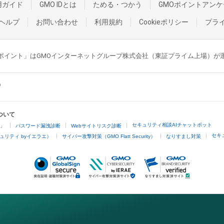
用ガイド
GMO IDとは
ためる・つかう
GMOポイントアンケ
ヘルプ
お問い合わせ
利用規約
Cookieポリシー
プラ
GMOポイント」はGMOインターネットグループ株式会社（東証プライム上場）
ついて
セキュリティ相談AIチャットボット
4」
パスワード漏洩診断
Webサイトリスク診断
セキ
ュリティ byイエラエ）
サイバー攻撃対策（GMO Flatt Security）
なりすまし対策