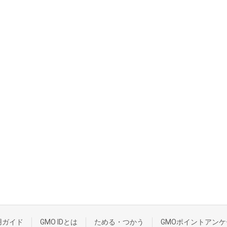
用ガイド
GMO IDとは
ためる・つかう
GMOポイントアンケ