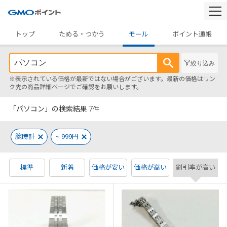
togg
navi
トップ
ためる・つかう
モール
ポイント通帳
絞り込み
※表示されている価格が最新ではない場合がございます。最新の価格はリン
ク先の商品詳細ページでご確認をお願いします。
「パソコン」の検索結果
7
件
腕時計
~ 999円
標準
新着
価格が安い
価格が高い
割引率が高い