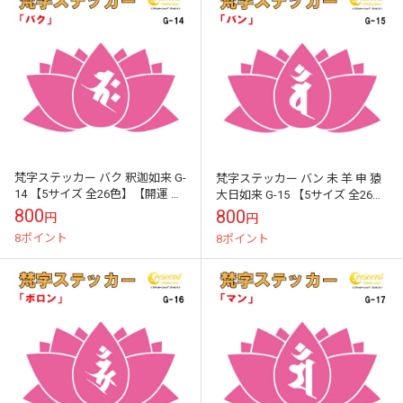
梵字ステッカー バク 釈迦如来 G-
梵字ステッカー バン 未 羊 申 猿
14 【5サイズ 全26色】【開運 祈
大日如来 G-15 【5サイズ 全26
願 蓮 ハス はす 仏教 傷隠し シー
色】【開運 祈願 蓮 ハス はす 仏
800
800
円
円
ル デカール スマ...
教 傷隠し シール...
8ポイント
8ポイント