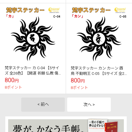
梵字ステッカー カ C-04 【5サイ
梵字ステッカー カン カーン 酉
ズ 全26色】【開運 祈願 仏教 傷
鳥 不動明王 C-05 【5サイズ 全26
隠し シール デカール スマホ 車
色】【開運 祈願 仏教 傷隠し シ
800
800
円
円
バイク ヘルメット】
ール デカール スマ...
8ポイント
8ポイント
< 前へ
次へ >