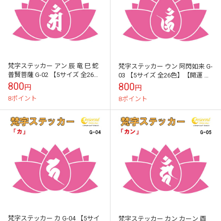
梵字ステッカー アン 辰 竜 巳 蛇
梵字ステッカー ウン 阿閃如来 G-
普賢菩薩 G-02 【5サイズ 全26
03 【5サイズ 全26色】【開運 祈
色】【開運 祈願 蓮 ハス はす 仏
願 蓮 ハス はす 仏教 傷隠し シー
800
800
円
円
教 傷隠し シール...
ル デカール スマ...
8ポイント
8ポイント
梵字ステッカー カ G-04 【5サイ
梵字ステッカー カン カーン 酉