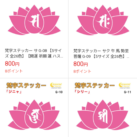
梵字ステッカー サ G-08 【5サイ
梵字ステッカー サク 午 馬 勢至
ズ 全26色】【開運 祈願 蓮 ハス
菩薩 G-09 【5サイズ 全26色】
はす 仏教 傷隠し シール デカー
【開運 祈願 蓮 ハス はす 仏教 傷
800
800
円
円
ル スマホ 車 バイ...
隠し シール デカー...
8ポイント
8ポイント