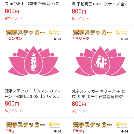
ズ 全26色】【開運 祈願 蓮 ハス
鳥 不動明王 G-05 【5サイズ 全26
はす 仏教 傷隠し シール デカー
色】【開運 祈願 蓮 ハス はす 仏
800
800
円
円
ル スマホ 車 バイ...
教 傷隠し シール...
8ポイント
8ポイント
梵字ステッカー カンマン カンマ
梵字ステッカー キリーク 子 鼠
ーン 不動明王 G-06 【5サイズ 全
戌 犬 亥 猪 千手観音菩薩 阿弥陀
26色】【開運 祈願 蓮 ハス はす
如来 G-07 【5サイズ 全26色】
800
800
円
円
仏教 傷隠し シール...
【開運 祈願 蓮 ハス...
8ポイント
8ポイント