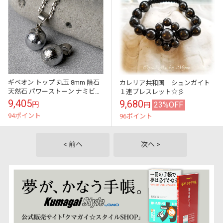
ギベオン トップ 丸玉 8mm 隕石
カレリア共和国 シュンガイト
天然石 パワーストーン ナミビア
１連ブレスレット☆彡
産 レディース メンズ ユニセック
9,405
9,680
23%OFF
円
円
ス ペンダント 宇宙 エネ...
94ポイント
96ポイント
< 前へ
次へ >