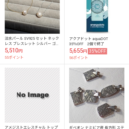
淡水パール SV925 セット ネック
アクアドット aquaDOT
レス ブレスレット シルバー ゴー
35％OFF 2個で終了
ルド 天然石 パワーストーン
5,510
5,655
35%OFF
円
円
55ポイント
56ポイント
アメジストエレスチャル トップ
ギベオン ナミビア産 長方形 ステ