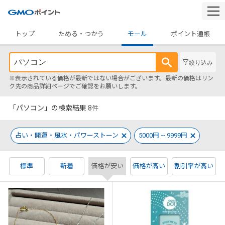
togg
navi
トップ
ためる・つかう
モール
ポイント通帳
絞り込み
※表示されている価格が最新ではない場合がございます。最新の価格はリン
ク先の商品詳細ページでご確認をお願いします。
「パソコン」の検索結果
8
件
占い・開運・風水・パワーストーン
5000円 ~ 9999円
標準
新着
価格が安い
価格が高い
割引率が高い