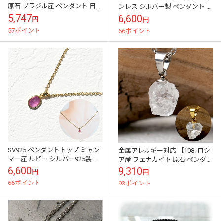
原石 ブラジル産 ペンダント 日本
ンレス シルバー製 ペンダント ト
製 金属アレルギー対応 レディー
ップ 日本製
5,747
6,600
円
円
ス お守り アクセサリーパーツ ...
57ポイント
66ポイント
SV925 ペンダントトップ ミャン
金属アレルギー対応 【108. ロシ
マー産 ルビー シルバー925製 シ
ア産 フェナカイト 原石 ペンダン
ルバー製 天然石チャーム 天然石
トトップ ステンレス 】 ゴールド
6,600
9,310
円
円
トップ ペンダント ネック...
シルバー アクセサリーパ...
66ポイント
93ポイント