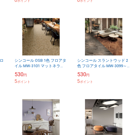
6
6
ポイント
ポイント
フロ
シンコール OSB 1色 フロアタ
シンコール スラントウッド 2
イル MW-3101 マットネラ
色 フロアタイル MW-3099～
1
2025-2028 1ケース20枚入り
MW-3100 マットネラ2025-
530
530
円
円
（販売単位：枚）
2028 1ケース20枚入り（...
5
5
ポイント
ポイント