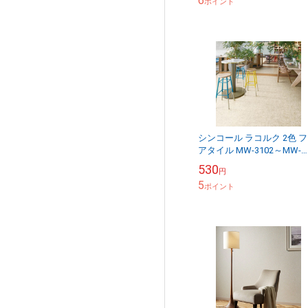
6
ポイント
シンコール ラコルク 2色 
アタイル MW-3102～MW-
3103 マットネラ2025-2028 
530
円
ケース20枚入り（販売単...
5
ポイント