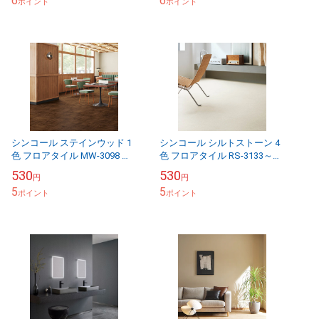
6
6
ポイント
ポイント
シンコール ステインウッド 1
シンコール シルトストーン 4
色 フロアタイル MW-3098 マ
色 フロアタイル RS-3133～
ットネラ2025-2028 1ケース20
RS-3137 マットネラ2025-
530
530
円
円
枚入り（販売単位：枚）
2028 1ケース20枚入り（...
5
5
ポイント
ポイント