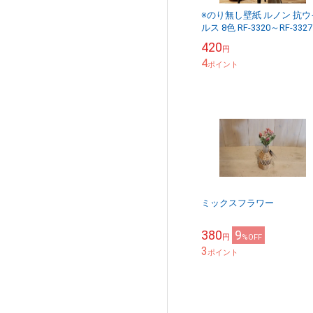
※のり無し壁紙 ルノン 抗ウ
ルス 8色 RF-3320～RF-3327
FRESH（フレッシュ） 2025
420
円
2028 （購入単位...
4
ポイント
ミックスフラワー
380
9
円
%OFF
3
ポイント