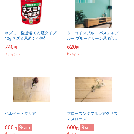
ネズミ一発退場 くん煙タイプ
ターコイズブルー パステルブ
10g ネズミ忌避くん煙剤
ルー ブルーグリーン系 8色 生
のり付き壁紙 無地調 石目調
740
620
円
円
織物調 汚れ防止 撥水 のり付
7
6
ポイント
きで簡単...
ポイント
ベルベットダリア
フローズンダブルレアクリス
マスローズ
600
9
600
9
円
%OFF
円
%OFF