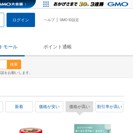
ログイン
ヘルプ
GMO ID設定
トモール
ポイント通帳
検索
確認をお願いします。
新着
価格が安い
価格が高い
割引率が高い