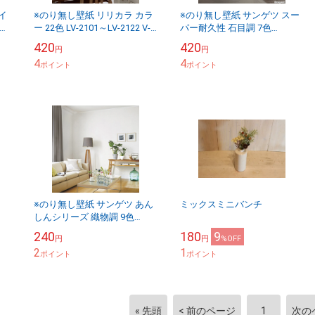
イ
※のり無し壁紙 リリカラ カラ
※のり無し壁紙 サンゲツ スー
ー 22色 LV-2101～LV-2122 V-
パー耐久性 石目調 7色
-
wall Vウォール 2024-2027
TH34551～TH34557
420
420
円
円
（購入単位...
FAITH（フェイス） 2025-
4
4
ポイント
2028...
ポイント
※のり無し壁紙 サンゲツ あん
ミックスミニバンチ
しんシリーズ 織物調 9色
SP2512～SP2520 SP 2025-
240
180
9
円
円
%OFF
2027 （購入単位：m） ...
2
1
ポイント
ポイント
« 先頭
< 前のページ
1
次の