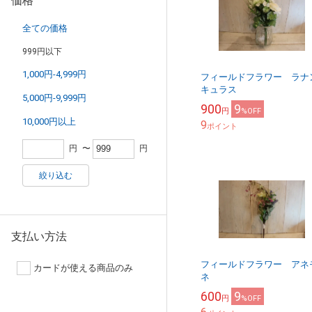
価格
全ての価格
999円以下
1,000円-4,999円
フィールドフラワー ラナ
キュラス
5,000円-9,999円
900
9
円
%OFF
10,000円以上
9
ポイント
円
〜
円
絞り込む
支払い方法
フィールドフラワー アネ
カードが使える商品のみ
ネ
600
9
円
%OFF