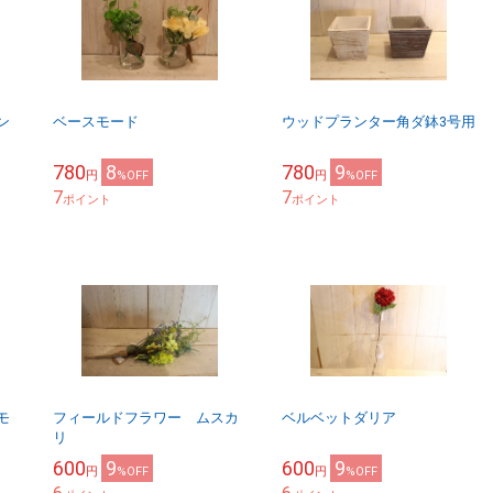
ン
ベースモード
ウッドプランター角ダ鉢3号用
780
8
780
9
円
%OFF
円
%OFF
7
7
ポイント
ポイント
モ
フィールドフラワー ムスカ
ベルベットダリア
リ
600
9
600
9
円
%OFF
円
%OFF