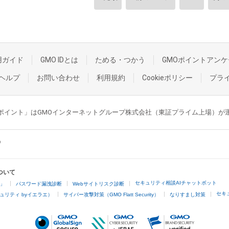
用ガイド
GMO IDとは
ためる・つかう
GMOポイントアンケ
ヘルプ
お問い合わせ
利用規約
Cookieポリシー
プラ
GMOポイント」はGMOインターネットグループ株式会社（東証プライム上場）
ついて
セキュリティ相談AIチャットボット
4」
パスワード漏洩診断
Webサイトリスク診断
セキ
ュリティ byイエラエ）
サイバー攻撃対策（GMO Flatt Security）
なりすまし対策