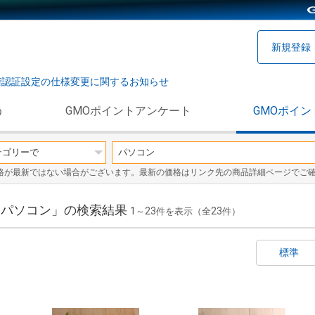
新規登録
階認証設定の仕様変更に関するお知らせ
う
GMOポイントアンケート
GMOポイン
格が最新ではない場合がございます。最新の価格はリンク先の商品詳細ページでご
/ パソコン」の検索結果
1
23
23
～
件を表示（全
件）
標準