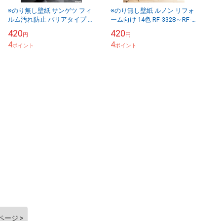
※のり無し壁紙 サンゲツ フィ
※のり無し壁紙 ルノン リフォ
ルム汚れ防止 バリアタイプ パ
ーム向け 14色 RF-3328～RF-
ターン 9色 TH34461～
3341 FRESH（フレッシュ）
420
420
円
円
TH34469 FAITH（フェイス）
2025-2028 （購...
4
4
...
ポイント
ポイント
ページ >