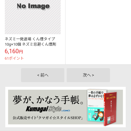
ネズミ一発退場 くん煙タイプ
10g×10個 ネズミ忌避くん煙剤
6,160
円
61ポイント
< 前へ
次へ >