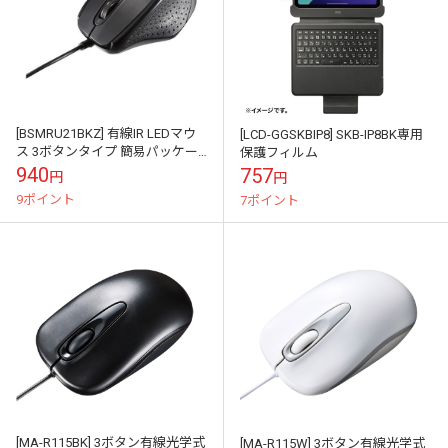
[BSMRU21BKZ] 有線IR LEDマウ
[LCD-GGSKBIP8] SKB-IP8BK専用
ス 3ボタンタイプ 簡易パッケー
保護フィルム
ジモデル ブラック
940
757
円
円
9ポイント
7ポイント
[MA-R115BK] 3ボタン有線光学式
[MA-R115W] 3ボタン有線光学式