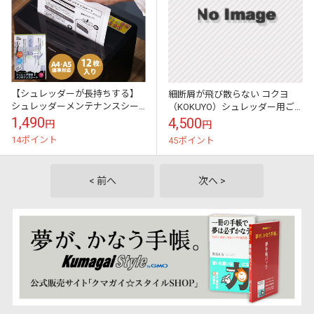
【シュレッダーが長持ちする】
細断屑が飛び散らない コクヨ
シュレッダーメンテナンスシー
（KOKUYO）シュレッダー用ご
ト ナカバヤシ NSE-MSA5【新
み袋Ｓ KPS-PFS60（静電気抑
1,490
4,500
円
円
品】【送料無料】★
制・エア抜き加工）100枚入り
14ポイント
45ポイント
< 前へ
次へ >