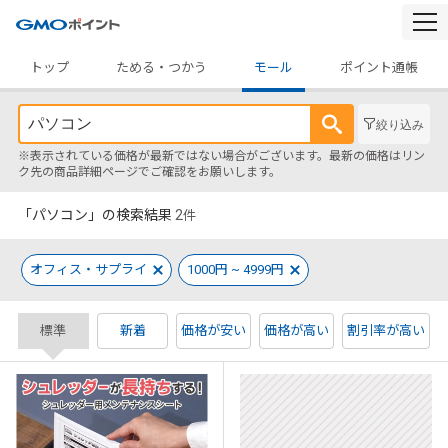
togg
navi
トップ
ためる・つかう
モール
ポイント通帳
絞り込み
※表示されている価格が最新ではない場合がございます。最新の価格はリン
ク先の商品詳細ページでご確認をお願いします。
「パソコン」の検索結果
2
件
オフィス・サプライ
1000円 ~ 4999円
標準
新着
価格が安い
価格が高い
割引率が高い