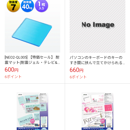
[NEO2-QL005] 【特価セール】 耐
パソコンのキーボードのキーの
震マット(耐震ジェル・テレビ&
すき間に挟んで立てかけられる
パソコン対応・耐震度7・耐荷重
かわいい伝言メモ ハイモジモ
600
660
円
円
40kg)★
ジ Deng On MOOMIN\"スニフ\"
6ポイント
6ポイント