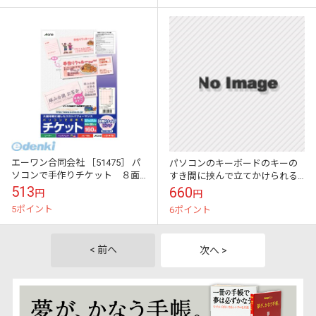
エーワン合同会社 ［51475］ パ
パソコンのキーボードのキーの
ソコンで手作りチケット ８面
すき間に挟んで立てかけられる
付半券付 ピンク【AKB】
かわいい伝言メモ ハイモジモ
513
660
円
円
ジ Deng On MOOMIN\"お家を
5ポイント
6ポイント
つく...
< 前へ
次へ >