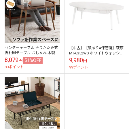
センターテーブル 折りたたみ式
【中古】【訳あり¥保管傷】萩原
折れ脚テーブル おしゃれ 木製 北
MT-6352WS ホワイトウォッシュ
欧 長方形 80cm 作業テーブル
[テーブル]※天板はきれいですが
8,079
9,980
51%OFF
円
円
裏面に傷つまみに...
80ポイント
99ポイント