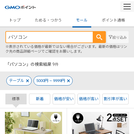
togg
navi
トップ
ためる・つかう
モール
ポイント通帳
絞り込み
※表示されている価格が最新ではない場合がございます。最新の価格はリン
ク先の商品詳細ページでご確認をお願いします。
「パソコン」の検索結果
9
件
テーブル
5000円 ~ 9999円
標準
新着
価格が安い
価格が高い
割引率が高い