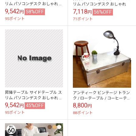
リム パソコンデスク おしゃれ キ
リム パソコンデスク おしゃれ
ャスター 作業台
9,542
7,118
58%OFF
56%OFF
円
円
95ポイント
71ポイント
昇降テーブル サイドテーブル ス
アンティーク ビンテージ トラン
リム パソコンデスク おしゃれ 高
ク / ローテーブル / コーヒーテー
さ調整
ブル 【中古】
9,542
8,800
45%OFF
円
円
95ポイント
88ポイント