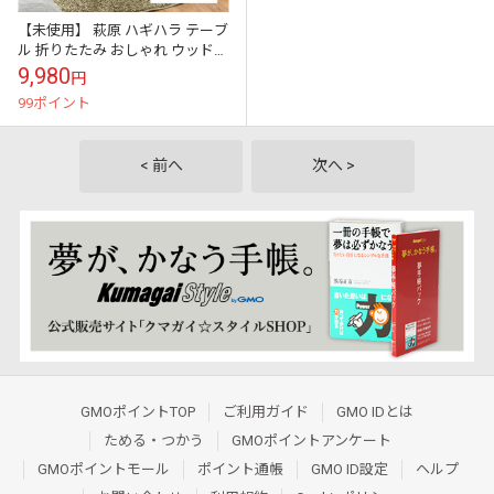
【未使用】 萩原 ハギハラ テーブ
ル 折りたたみ おしゃれ ウッド
四角 センターテーブル 棚 天然木
9,980
円
リビング 作業 ローテーブ...
99ポイント
< 前へ
次へ >
GMOポイントTOP
ご利用ガイド
GMO IDとは
ためる・つかう
GMOポイントアンケート
GMOポイントモール
ポイント通帳
GMO ID設定
ヘルプ