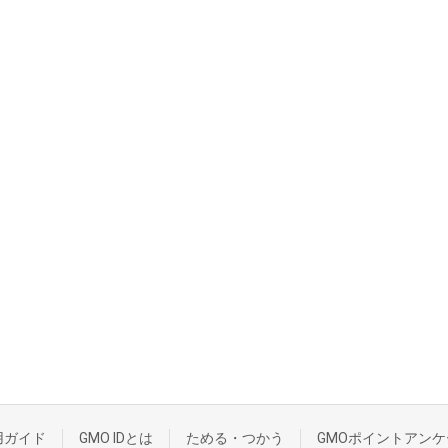
用ガイド
GMO IDとは
ためる・つかう
GMOポイントアンケ