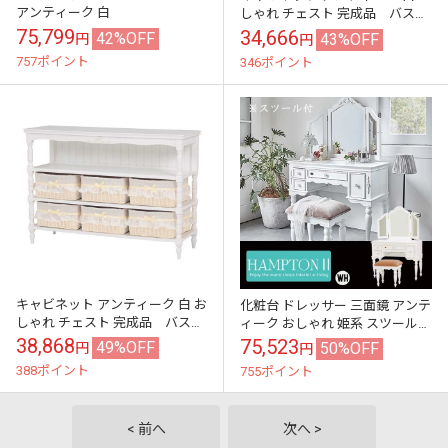
アンティーク 白
しゃれ チェスト 完成品 バスケ
ット付き
75,799
34,666
42%OFF
43%OFF
円
円
757ポイント
346ポイント
キャビネット アンティーク 白 お
化粧台 ドレッサー 三面鏡 アンテ
しゃれ チェスト 完成品 バスケ
ィーク おしゃれ 姫系 スツール付
ット付き
き
38,868
75,523
49%OFF
50%OFF
円
円
388ポイント
755ポイント
< 前へ
次へ >