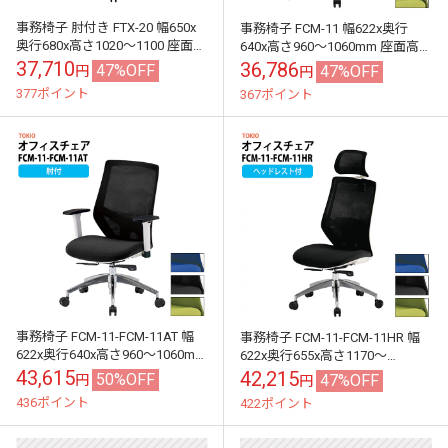
事務椅子 肘付き FTX-20 幅650x
事務椅子 FCM-11 幅622x奥行
奥行680x高さ1020～1100 座面高
640x高さ960～1060mm 座面高
445～525mm ビニールレザー 肘
435～535mm オフィスチェア デ
37,710
36,786
47%OFF
47%OFF
円
円
付 オフ...
スクチェア 高...
377ポイント
367ポイント
事務椅子 FCM-11-FCM-11AT 幅
事務椅子 FCM-11-FCM-11HR 幅
622x奥行640x高さ960～1060mm
622x奥行655x高さ1170～
座面高435～535mm 肘付 オフィ
1270mm 座面高435～535mm ヘ
43,615
42,215
50%OFF
47%OFF
円
円
ス...
ッドレスト...
436ポイント
422ポイント