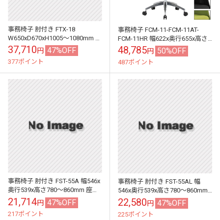
事務椅子 肘付き FTX-18
事務椅子 FCM-11-FCM-11AT-
W650xD670xH1005～1080mm ビ
FCM-11HR 幅622x奥行655x高さ
ニールレザー 肘付 オフィスチェ
1170～1270mm 座面高435～
37,710
48,785
47%OFF
50%OFF
円
円
ア デスクチェア ...
535...
377ポイント
487ポイント
事務椅子 肘付き FST-55A 幅546x
事務椅子 肘付き FST-55AL 幅
奥行539x高さ780～860mm 座面
546x奥行539x高さ780～860mm
高410～490mm 布 肘付 オフィス
座面高410～490mm ビニールレ
21,714
22,580
47%OFF
47%OFF
円
円
チェア...
ザー オフィ...
217ポイント
225ポイント