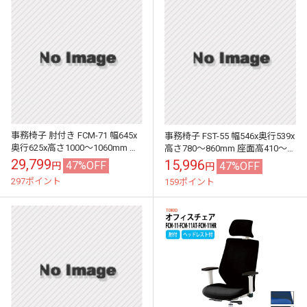
事務椅子 肘付き FCM-71 幅645x
事務椅子 FST-55 幅546x奥行539x
奥行625x高さ1000～1060mm 座
高さ780～860mm 座面高410～
面高435～495mm 布 肘付 オフィ
490mm 布 肘なし オフィスチェ
29,799
15,996
47%OFF
47%OFF
円
円
スチェ...
ア デスク...
297ポイント
159ポイント