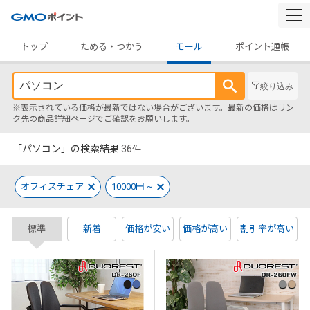
togg
navi
トップ
ためる・つかう
モール
ポイント通帳
絞り込み
※表示されている価格が最新ではない場合がございます。最新の価格はリン
ク先の商品詳細ページでご確認をお願いします。
「パソコン」の検索結果
36
件
オフィスチェア
10000円 ~
標準
新着
価格が安い
価格が高い
割引率が高い