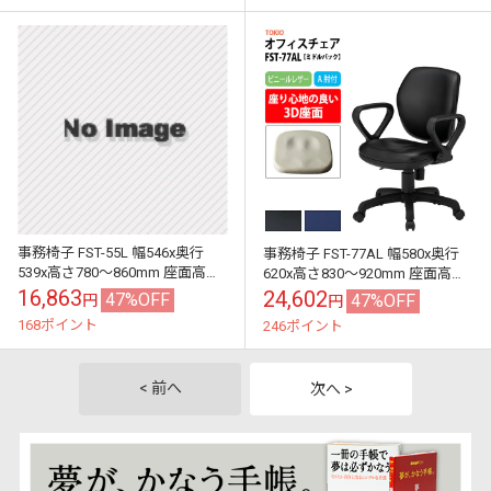
事務椅子 FST-55L 幅546x奥行
事務椅子 FST-77AL 幅580x奥行
539x高さ780～860mm 座面高
620x高さ830～920mm 座面高
410～490mm ビニールレザー 肘
425～515mm ビニールレザー A
16,863
24,602
47%OFF
47%OFF
円
円
なし オフィス...
肘付 ミドル...
168ポイント
246ポイント
< 前へ
次へ >