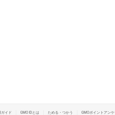
用ガイド
GMO IDとは
ためる・つかう
GMOポイントアンケ