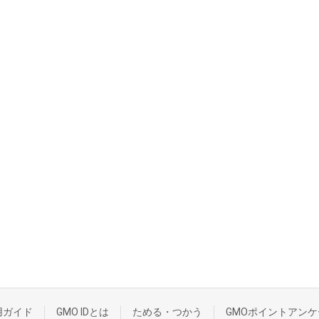
用ガイド
GMO IDとは
ためる・つかう
GMOポイントアンケ