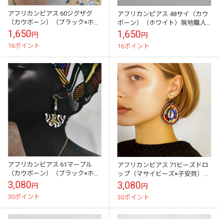
アフリカンピアス 60ジグザグ
アフリカンピアス 48サイ（カウ
（カウボーン）（ブラック×ホワ
ボーン）（ホワイト）現地職人
イト）現地職人の手しごと
の手しごと
1,650
1,650
円
円
16ポイント
16ポイント
アフリカンピアス 61マーブル
アフリカンピアス 71ビーズドロ
（カウボーン）（ブラック×ホワ
ップ（マサイビーズ×子安貝）
イト）現地職人の手しごと
（マルチカラー）現地職人の手
3,080
3,080
円
円
しごと
30ポイント
30ポイント