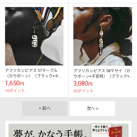
アフリカンピアス 57マーブル
アフリカンピアス 58マサイ（カ
（カウボーン）（ブラック×ホワ
ウボーン×子安貝）（ブラック×
イト）現地職人の手しごと
ホワイト）現地職人の手しごと
1,650
3,080
円
円
16ポイント
30ポイント
< 前へ
次へ >