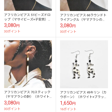
アフリカンピアス 51ビーズドロ
アフリカンピアス 66ラウンドト
ップ（マサイビーズ×子安貝）
ライアングル（ヤマアラシの
（マルチカラー）現地職人の手
針）（ホワイト×ダークブラウ
3,080
3,080
円
円
しごと
ン）幸運のお守り
30ポイント
30ポイント
アフリカンピアス 70スティック
アフリカンピアス 49キリン（カ
（ヤマアラシの針）（ホワイト×
ウボーン）（ホワイト×ブラッ
ダークブラウン）幸運のお守り
ク）現地職人の手しごと
3,080
1,650
円
円
30ポイント
16ポイント