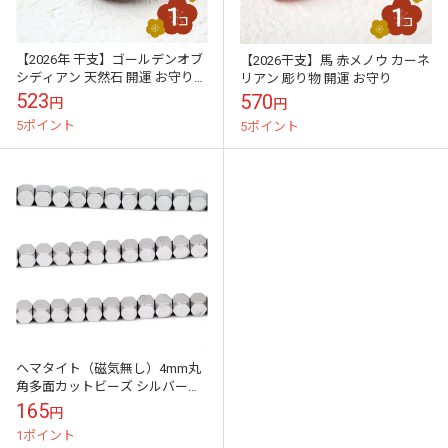
【2026年 干支】ゴールデンオブ
【2026干支】馬 赤メノウ カーネ
シディアン 天然石 開運 お守り
リアン 彫り物 開運 お守り
彫り物
523
570
円
円
5ポイント
5ポイント
ヘマタイト（磁気無し）4mm丸
角多面カットビーズ シルバー仕
上げ 10粒／100粒
165
円
1ポイント