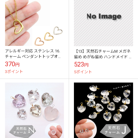
アレルギー対応 ステンレス 16.
【13】天然石チャームM メガネ
チャーム ペンダントトップオー
留め めがね留め ハンドメイド チ
プンハート ゴールド 1個 金属ア
ャーム ピアスチャーム 日本製 ペ
370
523
円
円
レルギー対応 ハンドメイド ...
ンダントトップ
3ポイント
5ポイント