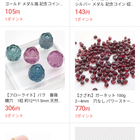
ゴールド メダル風 記念コイン風
シルバー メダル 記念コイン 招福
開運 招福 ギフト 馬
ギフト 金運 馬
105
143
円
円
1ポイント
1ポイント
【フローライト】バラ 薔薇
【さざれ】ガーネット 100g
横穴 1粒 約12*11.5mm 天然
2~4mm 穴なし パワーストーン
石 ビーズ アクセサリー材料
(1kg-66) ストーンチップ 天然
306
770
円
円
石 国内発送
3ポイント
7ポイント