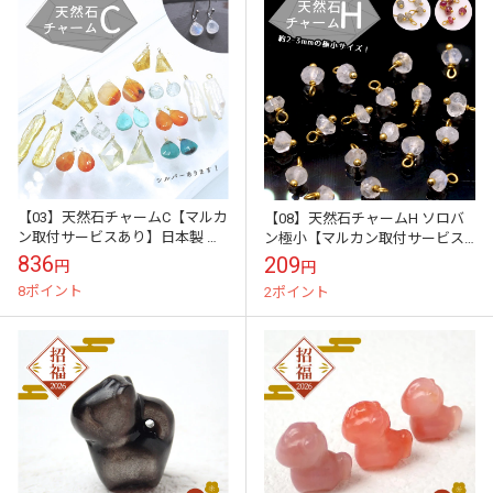
【03】天然石チャームC【マルカ
【08】天然石チャームH ソロバ
ン取付サービスあり】日本製 シ
ン極小【マルカン取付サービス
ャンク巻き メガネ留め めがね留
あり】シャンク巻き メガネ留め
836
209
円
円
め ハンドメイド チャーム ピアス
めがね留め ハンドメイド チャー
8ポイント
2ポイント
チ...
ム ピ...