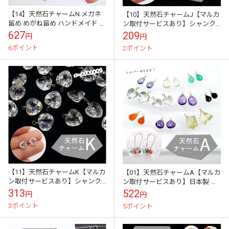
【14】天然石チャームN メガネ
【10】天然石チャームJ【マルカ
留め めがね留め ハンドメイド チ
ン取付サービスあり】シャンク
ャーム ピアスチャーム 日本製 ペ
巻き メガネ留め めがね留め ハン
627
209
円
円
ンダントトップ
ドメイド チャーム ピアスチャー
6ポイント
2ポイント
ム ...
【11】天然石チャームK【マルカ
【01】天然石チャームA【マルカ
ン取付サービスあり】シャンク
ン取付サービスあり】日本製 国
巻き メガネ留め めがね留め ハン
産 シャンク巻き メガネ留め めが
313
522
円
円
ドメイド チャーム ピアスチャー
ね留め 国内製造 ハンドメイド
3ポイント
5ポイント
ム ...
チ...