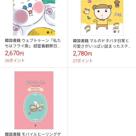
韓国書籍 ウェブトゥーン「私た
韓国書籍 マルのドタバタ日常と
ちはフライ族」 超密着観察日誌
可愛さがいっぱい詰まったステ
ステッカーブック
ッカーブック 「マルはワンちゃ
2,670
2,780
円
円
ん 超かっこいいマル ステッカー
26ポイント
27ポイント
ブック」
韓国書籍 モバイルヒーリングゲ