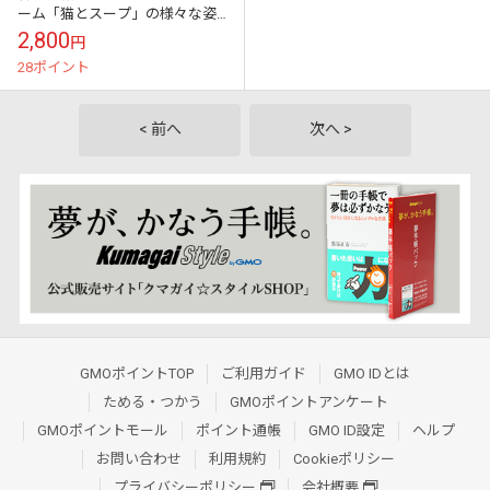
ーム「猫とスープ」の様々な姿
を満載したステッカーブック [初
2,800
円
回限定ゲームクーポン付き] (ハ
28ポイント
ードカバ...
< 前へ
次へ >
GMOポイントTOP
ご利用ガイド
GMO IDとは
ためる・つかう
GMOポイントアンケート
GMOポイントモール
ポイント通帳
GMO ID設定
ヘルプ
お問い合わせ
利用規約
Cookieポリシー
プライバシーポリシー
会社概要