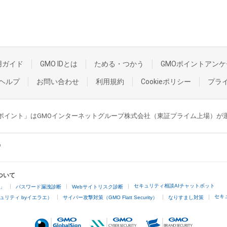
用ガイド
GMO IDとは
ためる・つかう
GMOポイントアンケ
ヘルプ
お問い合わせ
利用規約
Cookieポリシー
プラ
GMOポイント」はGMOインターネットグループ株式会社（東証プライム上場）
ついて
セキュリティ相談AIチャットボット
4」
パスワード漏洩診断
Webサイトリスク診断
セキ
ュリティ byイエラエ）
サイバー攻撃対策（GMO Flatt Security）
なりすまし対策