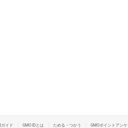
用ガイド
GMO IDとは
ためる・つかう
GMOポイントアンケ