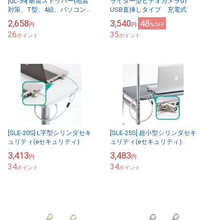
[QL-59] 耐震ストッパー(地震
ライター型ビデオカメラ01
対策、T型、4組、パソコン・
USB直挿しタイプ 充電式
ディスプレイ・精密機器・医
2,658
3,540
48
円
円
%OFF
療機器等の転倒落下事故を防
26
35
止)
ポイント
ポイント
[SLE-20S] L字型シリンダセキ
[SLE-25S] 超小型シリンダセキ
ュリティ(eセキュリティ)
ュリティ(eセキュリティ)
3,413
3,483
円
円
34
34
ポイント
ポイント