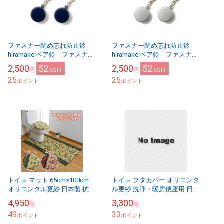
ファスナー閉め忘れ防止鈴
ファスナー閉め忘れ防止鈴
hiramake ペア鈴 ファスナー
hiramake ペア鈴 ファスナー
2つ用 ネイビー
2つ用 シルバー
2,500
52
2,500
52
円
%OFF
円
%OFF
25
25
ポイント
ポイント
トイレ マット 65cm×100cm
トイレ フタカバー オリエンタ
オリエンタル更紗 日本製 抗菌
ル更紗 洗浄・暖房便座用 日本
防臭 吸水速乾加工
製 抗菌防臭 吸水速乾加工
4,950
3,300
円
円
49
33
ポイント
ポイント