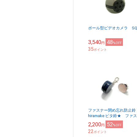
ボール型ビデオカメラ SQ
3,540
48
円
%OFF
35
ポイント
ファスナー閉め忘れ防止
hiramake ピタ鈴★ ファ
ー1つ用 ネイビー
2,200
52
円
%OFF
22
ポイント