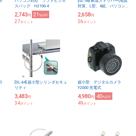
ネ
パソコン対応 ソフトビジネ
[QL-58] 耐震ストッパー(地震
スバッグ H2100-4
対策、L型、4組、パソコン・
ディスプレイ・精密機器・医
2,743
21
2,658
円
%OFF
円
療機器等の転倒落下事故を防
27
26
ポイント
止)
ポイント
ラ
[SL-64] 超小型シリンダセキュ
超小型 デジタルカメラ
リティ
Y2000 充電式
3,483
4,980
40
円
円
%OFF
34
49
ポイント
ポイント