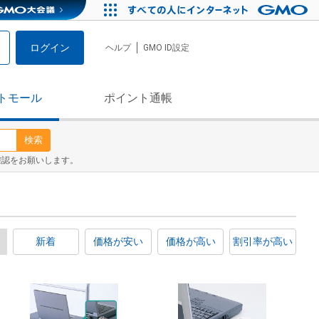
ログイン
ヘルプ
GMO ID設定
トモール
ポイント通帳
検索
確認をお願いします。
新着
価格が安い
価格が高い
割引率が高い