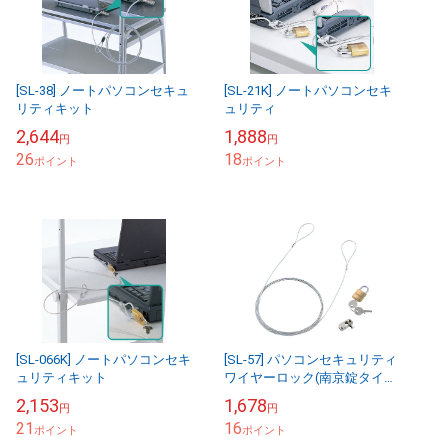
[SL-38] ノートパソコンセキュ
[SL-21K] ノートパソコンセキ
リティキット
ュリティ
2,644
1,888
円
円
26
18
ポイント
ポイント
[SL-066K] ノートパソコンセキ
[SL-57] パソコンセキュリティ
ュリティキット
ワイヤーロック(南京錠タイ
プ)
2,153
1,678
円
円
21
16
ポイント
ポイント