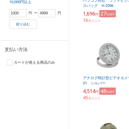
パソコン対応 ソフトビジ
10,000円以上
スバッグ H-2096
1,696
27
円
〜
円
円
%OFF
16
ポイント
絞り込む
支払い方法
カードが使える商品のみ
アナログ時計型ビデオカメ
01 シルバー
4,514
48
円
%OFF
45
ポイント