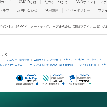
用ガイド
GMO IDとは
ためる・つかう
GMOポイントアンケ
ヘルプ
お問い合わせ
利用規約
Cookieポリシー
プラ
GMOポイント」はGMOインターネットグループ株式会社（東証プライム上場）
ついて
セキュリティ相談AIチャットボット
4」
パスワード漏洩診断
Webサイトリスク診断
セキ
ュリティ byイエラエ）
サイバー攻撃対策（GMO Flatt Security）
なりすまし対策