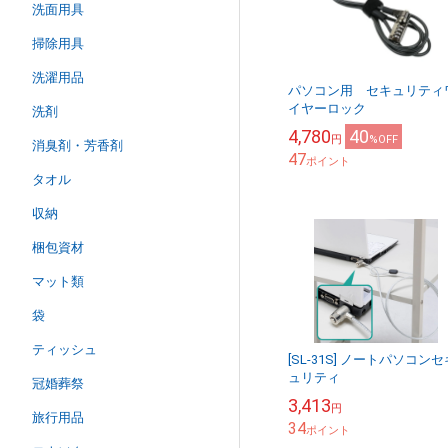
洗面用具
掃除用具
洗濯用品
パソコン用 セキュリティ
イヤーロック
洗剤
4,780
40
円
%OFF
消臭剤・芳香剤
47
ポイント
タオル
収納
梱包資材
マット類
袋
ティッシュ
[SL-31S] ノートパソコンセ
ュリティ
冠婚葬祭
3,413
円
旅行用品
34
ポイント