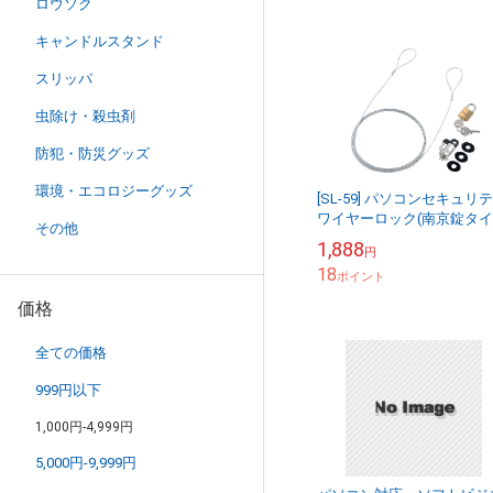
ロウソク
キャンドルスタンド
スリッパ
虫除け・殺虫剤
防犯・防災グッズ
環境・エコロジーグッズ
[SL-59] パソコンセキュリ
ワイヤーロック(南京錠タイ
その他
プ)
1,888
円
18
ポイント
価格
全ての価格
999円以下
1,000円-4,999円
5,000円-9,999円