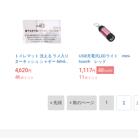
イ
トイレマット 洗える ラメ入り
USB充電式LEDライト mini-
ターキッシュ シャギー 60×65
tourch レッド
日本製 トルコ製生地使用 滑り
4,620
1,117
48
円
円
%OFF
止め
46
11
ポイント
ポイント
« 先頭
< 前のページ
1
2