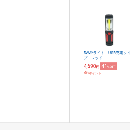
5WAYライト USB充電タ
プ レッド
4,690
41
円
%OFF
46
ポイント