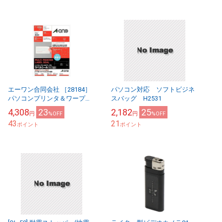
エーワン合同会社 ［28184］
パソコン対応 ソフトビジネ
パソコンプリンタ＆ワープロ
スバッグ H2531
ラベルシール［プリンタ兼
4,308
23
2,182
25
円
%OFF
円
%OFF
用］ 汎用・インチ改行 １
43
21
２面 １００シート入
ポイント
ポイント