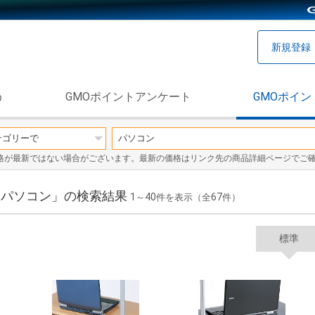
新規登録
う
GMOポイントアンケート
GMOポイン
格が最新ではない場合がございます。最新の価格はリンク先の商品詳細ページでご
/ パソコン」の検索結果
1
40
67
～
件を表示（全
件）
標準