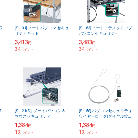
ワ
[SL-31] ノートパソコン セキュ
[SL-63] ノート・デスクトップ
リティキット
パソコンセキュリティ
3,413
3,483
円
円
34
34
ポイント
ポイント
キ
[SL-21(S)] ノートパソコン＆
[SL-58] パソコンセキュリティ
マウスセキュリティ
ワイヤーロック(ダイヤル錠タ
イプ)
1,384
1,384
円
円
13
13
ポイント
ポイント