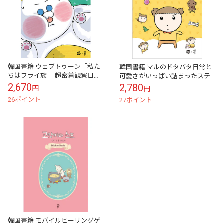
韓国書籍 ウェブトゥーン「私た
韓国書籍 マルのドタバタ日常と
ちはフライ族」 超密着観察日誌
可愛さがいっぱい詰まったステ
ステッカーブック
ッカーブック 「マルはワンちゃ
2,670
2,780
円
円
ん 超かっこいいマル ステッカー
26ポイント
27ポイント
ブック」
韓国書籍 モバイルヒーリングゲ