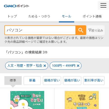
togg
navi
トップ
ためる・つかう
モール
ポイント通帳
絞り込み
※表示されている価格が最新ではない場合がございます。最新の価格はリン
ク先の商品詳細ページでご確認をお願いします。
「パソコン」の検索結果
3
件
人文・地歴・哲学・社会
1000円 ~ 4999円
標準
新着
価格が安い
価格が高い
割引率が高い