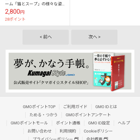
ーム「猫とスープ」の様々な姿
を満載したステッカーブック [初
2,800
円
回限定ゲームクーポン付き] (ハ
28ポイント
ードカバ...
< 前へ
次へ >
GMOポイントTOP
ご利用ガイド
GMO IDとは
ためる・つかう
GMOポイントアンケート
GMOポイントモール
ポイント通帳
GMO ID設定
ヘルプ
お問い合わせ
利用規約
Cookieポリシー
プライバシーポリシー
会社概要