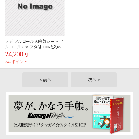
フジ アルコール入除菌シート ア
ルコール75% フタ付 100枚入×24
個 3ケース Fuji 業務用 厚手 除菌
24,200
円
高濃度 除菌9...
242ポイント
< 前へ
次へ >