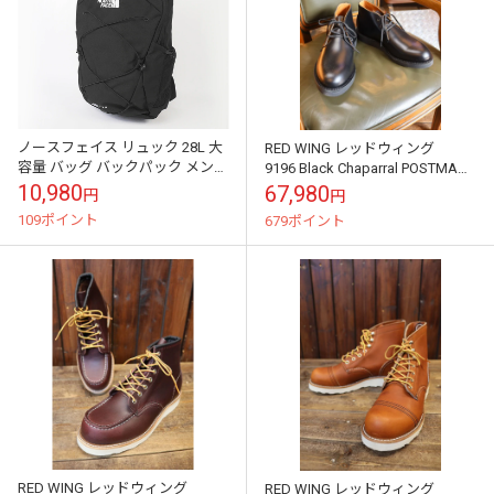
ノースフェイス リュック 28L 大
RED WING レッドウィング
容量 バッグ バックパック メンズ
9196 Black Chaparral POSTMAN
デイパック ブランド ユニセック
CHUKKA ブラック シャパラル
10,980
67,980
円
円
ス 父の日 女性 男性 レ...
ポ...
109ポイント
679ポイント
RED WING レッドウィング
RED WING レッドウィング