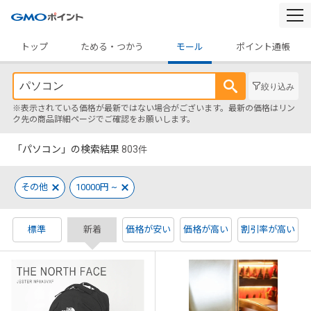
togg
navi
トップ
ためる・つかう
モール
ポイント通帳
絞り込み
※表示されている価格が最新ではない場合がございます。最新の価格はリン
ク先の商品詳細ページでご確認をお願いします。
「パソコン」の検索結果
803
件
その他
10000円 ~
標準
新着
価格が安い
価格が高い
割引率が高い