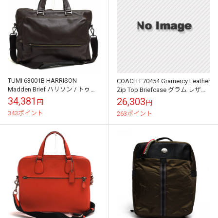
TUMI 63001B HARRISON
COACH F70454 Gramercy Leather
Madden Brief ハリソン / トゥミ
Zip Top Briefcase グラム レザー
牛革 フルグレインレザー 2WAY
ジップ トップ ブ...
34,381
26,303
円
円
ショ...
343ポイント
263ポイント