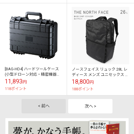
[BAG-HD4] ハードツールケース
ノースフェイス リュック 28L レ
(小型ドローン対応・精密機器・
ディース メンズ ユニセックス バ
保管・鍵付き)
ッグ 通勤 通学 学生 おしゃれ 黒
11,893
18,800
円
円
人気 カジュアル アウ...
118ポイント
188ポイント
< 前へ
次へ >