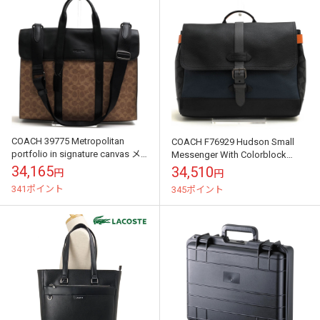
COACH 39775 Metropolitan
COACH F76929 Hudson Small
portfolio in signature canvas メ
Messenger With Colorblock
トロポリタン ポー...
Signature Can...
34,165
34,510
円
円
341ポイント
345ポイント