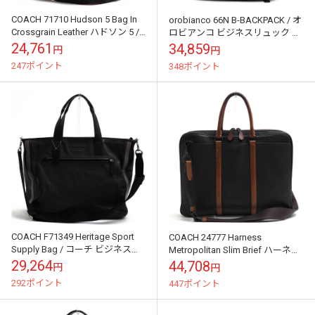
COACH 71710 Hudson 5 Bag In
orobianco 66N B-BACKPACK / オ
Crossgrain Leather ハドソン 5 /
ロビアンコ ビジネスリュック 防
コーチ クロスグレ...
水仕様 一部牛革 オリーブ・カー
24,761
34,859
円
円
キ リュッ...
247ポイント
348ポイント
COACH F71349 Heritage Sport
COACH 24777 Harness
Supply Bag / コーチ ビジネスト
Metropolitan Slim Brief ハーネス
ート 牛革 カーフ ノートPC...
メトロポリタン スリム ブリー
29,264
44,708
円
円
フ...
292ポイント
447ポイント