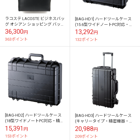
ラコステ LACOSTE ビジネスバッ
[BAG-HD1] ハードツールケース
グ オシアン ショッピング バッグ
(15.6型ワイドノートPC対応・精
[NH5395OI-000 FW26] OSSIAN
密機器・保管・鍵付き)
36,300
13,292
円
円
S...
363ポイント
132ポイント
[BAG-HD2] ハードツールケース
[BAG-HD3] ハードツールケース
(18型ワイドノートPC対応・精密
(キャリータイプ・精密機器・保
機器・保管・鍵付き)
管)
15,391
20,988
円
円
153ポイント
209ポイント