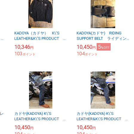
KADOYA（カドヤ） K\'S
KADOYA(カドヤ) RIDING
T
LEATHER&K\'S PRODUCT
SUPPORT BELT ライディン
年モ
XC SWEAT PARKA 90周年モ
グサポートベルト
10,346
10,450
5
円
円
%OFF
デルパーカー ...
103
104
ポイント
ポイント
 レ
カドヤ(KADOYA) K\'S
カドヤ(KADOYA) K\'S
LEATHER&K\'S PRODUCT
LEATHER&K\'S PRODUCT
LEG BODY BAG レッグ＆ボ
LEG BODY BAG レッグ＆ボ
10,450
10,450
円
円
ディーバック ...
ディーバック ...