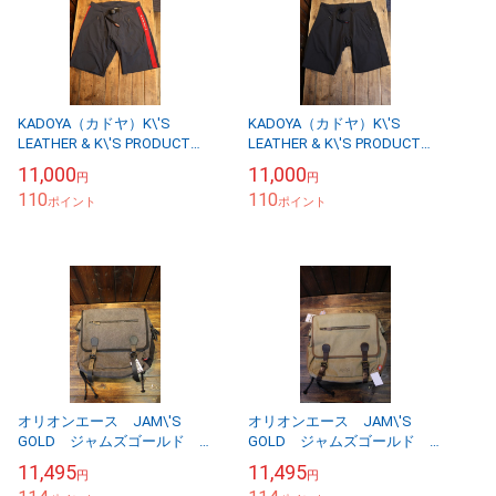
KADOYA（カドヤ）K\'S
KADOYA（カドヤ）K\'S
LEATHER & K\'S PRODUCT
LEATHER & K\'S PRODUCT
MOTO SHORTS モトショー
MOTO SHORTS モトショー
11,000
11,000
円
円
ツ ショートパンツ...
ツ ショートパンツ...
110
110
ポイント
ポイント
オリオンエース JAM\'S
オリオンエース JAM\'S
GOLD ジャムズゴールド
GOLD ジャムズゴールド
JGB-958 シングルミリタリ
JGB-958 シングルミリタリ
11,495
11,495
円
円
ーバッグ ブラック
ーバッグ ブラウン