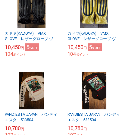
カドヤ(KADOYA) VMX
カドヤ(KADOYA) VMX
GLOVE レザーグローブ ヴィ
GLOVE レザーグローブ ヴィ
ンテージ マッドマックス
ンテージ マッドマックス
10,450
5
10,450
5
円
%OFF
円
%OFF
ブラック
キャメル
104
104
ポイント
ポイント
PANDIESTA JAPAN パンディ
PANDIESTA JAPAN パンディ
エスタ 533504
エスタ 533504
HONDA×PANDIESTA
HONDA×PANDIESTA
10,780
10,780
円
円
DAX125 ダックスロンTee
DAX125 ダックスロンTee