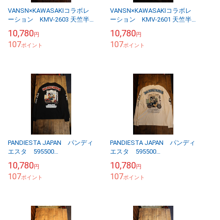
VANSN×KAWASAKIコラボレ
VANSN×KAWASAKIコラボレ
ーション KMV-2603 天竺半
ーション KMV-2601 天竺半
袖刺繍Tee 忍者 NINJA ボ
袖刺繍Tee レインボーライ
10,780
10,780
円
円
ーン ブラックＡ
ン マッハ スリースター
107
107
ポイント
オフホ...
ポイント
PANDIESTA JAPAN パンディ
PANDIESTA JAPAN パンディ
エスタ 595500
エスタ 595500
HONDA×PANDIESTA Little Cub
HONDA×PANDIESTA Little Cub
10,780
10,780
円
円
カフェブレイク...
カフェブレイク...
107
107
ポイント
ポイント