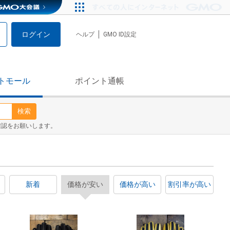
ログイン
ヘルプ
GMO ID設定
トモール
ポイント通帳
検索
確認をお願いします。
新着
価格が安い
価格が高い
割引率が高い