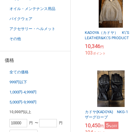
オイル・メンテナンス用品
バイクウェア
アクセサリー・ヘルメット
KADOYA（カドヤ） K\'S
LEATHER&K\'S PRODUC
その他
XC SWEAT PARKA 90周
10,346
円
デルパーカー ...
103
ポイント
価格
全ての価格
999円以下
1,000円-4,999円
5,000円-9,999円
カドヤ(KADOYA) NKG-1
10,000円以上
ザーグローブ
円
〜
円
10,450
5
円
%OFF