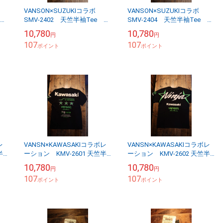
VANSON×SUZUKIコラボ
VANSON×SUZUKIコラボ
SMV-2402 天竺半袖Tee
SMV-2404 天竺半袖Tee
シ
KATANA GSX1100S カタ
GS400 刺繍Ｔシャツ 湘
10,780
10,780
円
円
ナ 刺繍Ｔシャツ ブラッ...
爆 ブラック
107
107
ポイント
ポイント
レ
VANSN×KAWASAKIコラボレ
VANSN×KAWASAKIコラボレ
半
ーション KMV-2601 天竺半
ーション KMV-2602 天竺半
 ボ
袖刺繍Tee レインボーライ
袖刺繍Tee 忍者 NINJA ブ
10,780
10,780
円
円
ン マッハ スリースター
ラック
107
107
ブラッ...
ポイント
ポイント