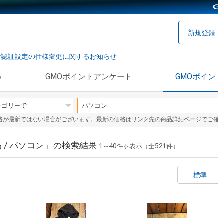
新規登録
階認証設定の仕様変更に関するお知らせ
う
GMOポイントアンケート
GMOポイン
格が最新ではない場合がございます。最新の価格はリンク先の商品詳細ページでご
 / パソコン」の検索結果
1
40
521
～
件を表示（全
件）
標準