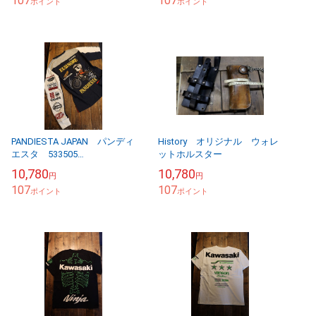
107
107
オ...
ポイント
ブ...
ポイント
PANDIESTA JAPAN パンディ
History オリジナル ウォレ
エスタ 533505
ットホルスター
HONDA×PANDIESTA MT250
10,780
10,780
円
円
エルシノアロンTee ネイ...
107
107
ポイント
ポイント