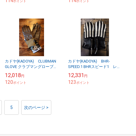
114
114
ポイント
ポイント
カドヤ(KADOYA) CLUBMAN
カドヤ(KADOYA) BHR-
GLOVE クラブマングローブ
SPEED.1 BHRスピード1 レザ
COOL MAX ブラウン
ーグローブ ブラック/アイボ
12,018
12,331
円
円
リー
120
123
ポイント
ポイント
5
次のページ >