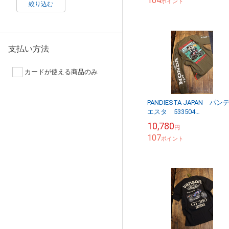
104
ポイント
絞り込む
支払い方法
カードが使える商品のみ
PANDIESTA JAPAN パン
エスタ 533504
HONDA×PANDIESTA
10,780
円
DAX125 ダックスロンTee
107
カ...
ポイント