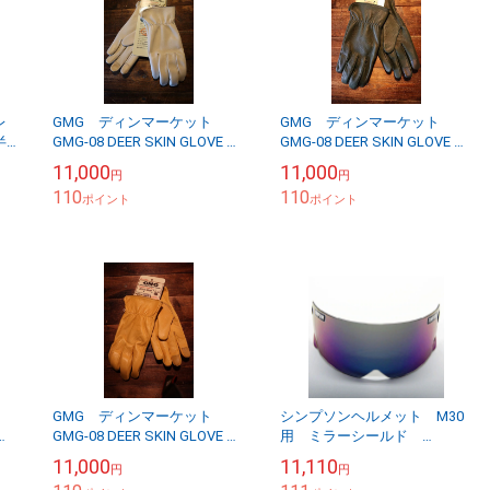
レ
GMG ディンマーケット
GMG ディンマーケット
半
GMG-08 DEER SKIN GLOVE レ
GMG-08 DEER SKIN GLOVE レ
イ
ギュラー 鹿革ライディング
ギュラー 鹿革ライディング
11,000
11,000
円
円
ー
グローブ アイボリー
グローブ グリーン
110
110
ポイント
ポイント
GMG ディンマーケット
シンプソンヘルメット M30
CT
GMG-08 DEER SKIN GLOVE レ
用 ミラーシールド
ョー
ギュラー 鹿革ライディング
SIMPSON
11,000
11,110
円
円
グローブ ゴールド