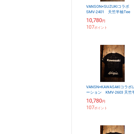
VANSON×SUZUKIコラボ
SMV-2401 天竺半袖Tee
GT380 サンパチ 刺繍Ｔ
10,780
円
ャツ ブラック
107
ポイント
VANSN×KAWASAKIコラボ
ーション KMV-2603 天竺
袖刺繍Tee 忍者 NINJA
10,780
円
ーン ブラックB
107
ポイント