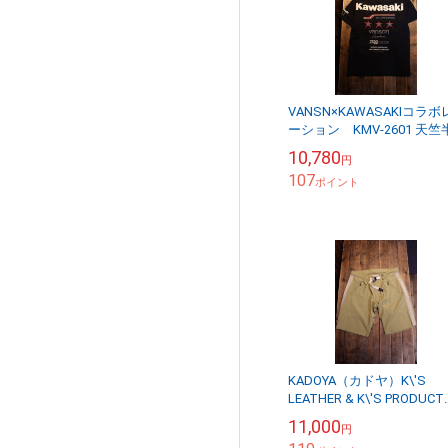
VANSN×KAWASAKIコラボ
ーション KMV-2601 天竺
袖刺繍Tee レインボーラ
10,780
円
ン マッハ スリースタ
107
ブラッ...
ポイント
KADOYA（カドヤ）K\'S
LEATHER & K\'S PRODU
MOTO SHORTS モトシ
11,000
円
ツ ショートパンツ...