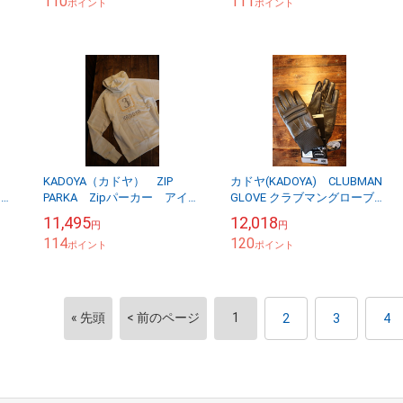
110
111
ポイント
ポイント
KADOYA（カドヤ） ZIP
カドヤ(KADOYA) CLUBMAN
ラッ
PARKA Zipパーカー アイボ
GLOVE クラブマングローブ
リー
COOL MAX ブラック
11,495
12,018
円
円
114
120
ポイント
ポイント
« 先頭
< 前のページ
1
2
3
4