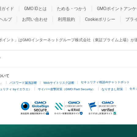
用ガイド
GMO IDとは
ためる・つかう
GMOポイントアンケ
ヘルプ
お問い合わせ
利用規約
Cookieポリシー
プラ
GMOポイント」はGMOインターネットグループ株式会社（東証プライム上場）
ついて
セキュリティ相談AIチャットボット
4」
パスワード漏洩診断
Webサイトリスク診断
セキ
ュリティ byイエラエ）
サイバー攻撃対策（GMO Flatt Security）
なりすまし対策