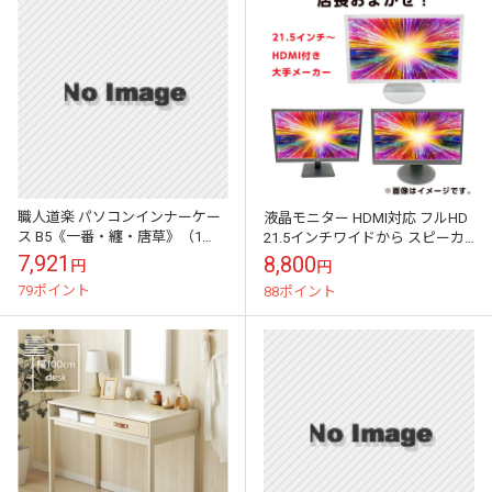
職人道楽 パソコンインナーケー
液晶モニター HDMI対応 フルHD
ス B5《一番・纏・唐草》（1
21.5インチワイドから スピーカ
個）
ー内蔵 液晶ディスプレイ 店長お
7,921
8,800
円
円
まかせ 大手メーカー パソ...
79ポイント
88ポイント