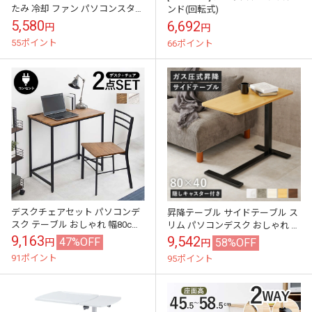
たみ 冷却 ファン パソコンスタン
ンド(回転式)
ド 15インチ 17インチ ノート PC
5,580
6,692
円
円
スタンド アルミ合金製 ...
55ポイント
66ポイント
デスクチェアセット パソコンデ
昇降テーブル サイドテーブル ス
スク テーブル おしゃれ 幅80cm
リム パソコンデスク おしゃれ キ
コンセント付き
ャスター 作業台
9,163
9,542
47%OFF
58%OFF
円
円
91ポイント
95ポイント