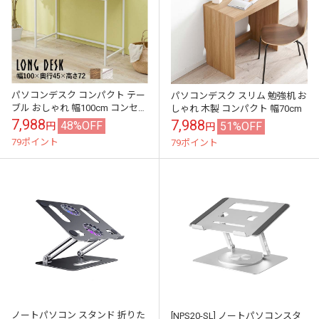
パソコンデスク コンパクト テー
パソコンデスク スリム 勉強机 お
ブル おしゃれ 幅100cm コンセン
しゃれ 木製 コンパクト 幅70cm
ト付き
7,988
7,988
48%OFF
51%OFF
円
円
79ポイント
79ポイント
ノートパソコン スタンド 折りた
[NPS20-SL] ノートパソコンスタ