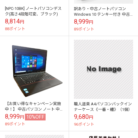
[NPC-10BK] ノートパソコンデス
訳あり・中古ノートパソコン
ク(高さ4段階可変、ブラック)
Windows 10 テンキー付き 中古
パソコン HP Probook 6550b
8,814
8,999
円
円
Celeron P...
88ポイント
89ポイント
【お買い得なキャンペーン実施
職人道楽 A4パソコンバックイン
中！】 中古パソコン ノート 中古
ナーケース《一番・纏》（1個）
ノートパソコン Windows10 SSD
8,999
9,680
10%OFF
円
円
換装対応 FUJITSU...
89ポイント
96ポイント