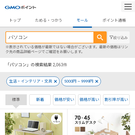
togg
navi
トップ
ためる・つかう
モール
ポイント通帳
絞り込み
※表示されている価格が最新ではない場合がございます。最新の価格はリン
ク先の商品詳細ページでご確認をお願いします。
「パソコン」の検索結果
2,063
件
生活・インテリア・文具
5000円 ~ 9999円
標準
新着
価格が安い
価格が高い
割引率が高い