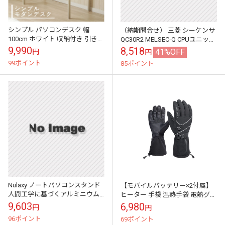
シンプル パソコンデスク 幅
（納期問合せ） 三菱 シーケンサ
100cm ホワイト 収納付き 引き出
QC30R2 MELSEC-Q CPUユニット
し コンパクト 一人暮らし ワンル
パソコン － シーケンサCPU接続
9,990
8,518
41%OFF
円
円
ーム台
用RS-232...
99ポイント
85ポイント
Nulaxy ノートパソコンスタンド
【モバイルバッテリー×2付属】
人間工学に基づくアルミニウム
ヒーター 手袋 温熱手袋 電熱グロ
ノートパソコンスタンド
ーブ 防寒手袋 給電 ヒーター 内
9,603
6,980
円
円
蔵 手袋 あったかグッズ 防寒...
96ポイント
69ポイント